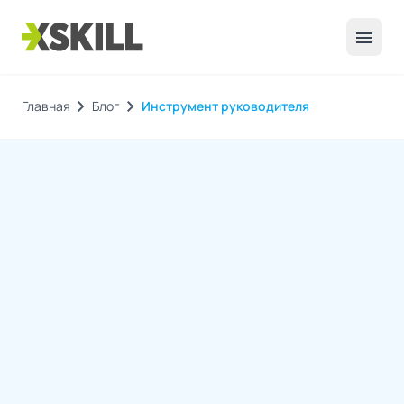
menu
chevron_right
chevron_right
Главная
Блог
Инструмент руководителя