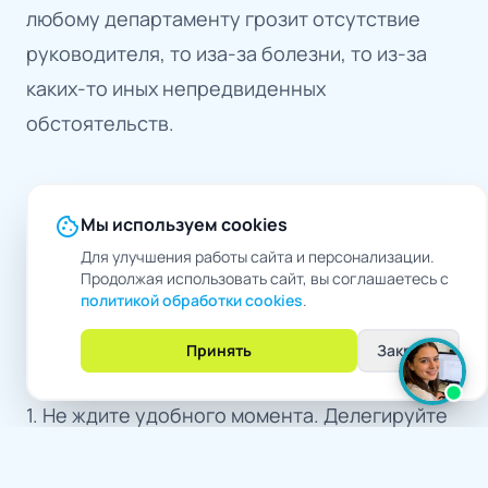
любому департаменту грозит отсутствие
руководителя, то иза-за болезни, то из-за
каких-то иных непредвиденных
обстоятельств.
Вашему вниманию
cookie
Мы используем cookies
предоставляем чек-
Для улучшения работы сайта и персонализации.
Продолжая использовать сайт, вы соглашаетесь с
лист успешного
политикой обработки cookies
.
делегирования:
Принять
Закрыть
1. Не ждите удобного момента. Делегируйте
прямо сейчас.