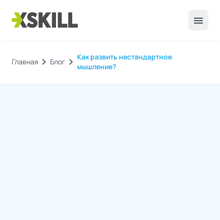
menu
Как развить нестандартное
chevron_right
chevron_right
Главная
Блог
мышление?