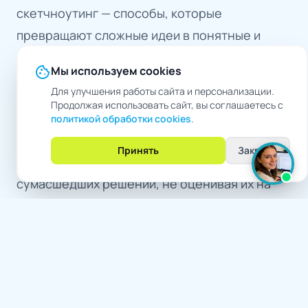
скетчноутинг — способы, которые
превращают сложные идеи в понятные и
наглядные образы.
cookie
Мы используем cookies
Для улучшения работы сайта и персонализации.
Но чтобы по-настоящему выйти за рамки,
Продолжая использовать сайт, вы соглашаетесь с
нужно нарушать шаблоны. Попробуйте
политикой обработки cookies
.
метод «десять необычных идей»
: за
Принять
Закрыть
короткое время придумайте максимум
сумасшедших решений, не оценивая их на
ходу. Или наложите «случайные
ограничения» — например, решайте задачу
так, будто у вас нет привычных ресурсов. Не
менее полезна практика «взгляда глазами
ребенка» — простые, наивные вопросы