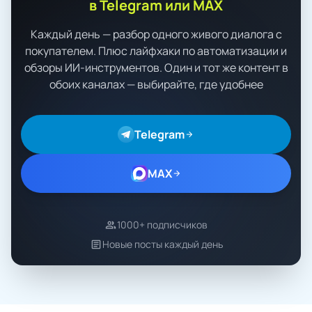
в Telegram или MAX
Каждый день — разбор одного живого диалога с
покупателем. Плюс лайфхаки по автоматизации и
обзоры ИИ-инструментов. Один и тот же контент в
обоих каналах — выбирайте, где удобнее
Telegram
arrow_forward
MAX
arrow_forward
group
1000+ подписчиков
article
Новые посты каждый день