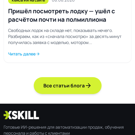
Кейсы ИИ на сайте
Пришёл посмотреть лодку — ушёл с
расчётом почти на полмиллиона
Свободных лодок на складе нет, показывать нечего.
Разбираем, как из «сначала посмотрю» за десять минут
получилась заявка с моделью, мотором...
Читать далее
arrow_forward
arrow_forward
Все статьи блога
Готовые ИИ-решения для автоматизации продаж, обучения
персонала и работы с клиентами