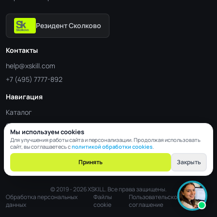
Резидент Сколково
Контакты
help@xskill.com
+7 (495) 7777-892
Навигация
Каталог
Отрасли
Мы используем cookies
Блог
Для улучшения работы сайта и персонализации. Продолжая использовать
сайт, вы соглашаетесь с
политикой обработки cookies
.
Контакты
Принять
Закрыть
© 2019 - 2026 XSKILL. Все права защищены.
Обработка персональных
Файлы
Пользовательское
данных
cookie
соглашение