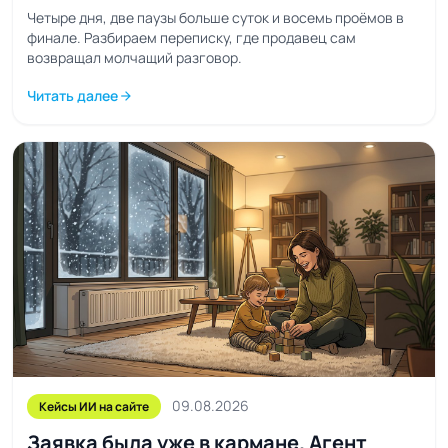
Четыре дня, две паузы больше суток и восемь проёмов в
финале. Разбираем переписку, где продавец сам
возвращал молчащий разговор.
Читать далее
arrow_forward
09.08.2026
Кейсы ИИ на сайте
Заявка была уже в кармане. Агент