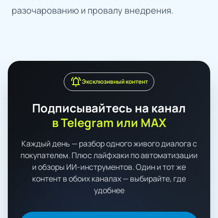
разочарованию и провалу внедрения.
notifications_active
Эксклюзивный контент
Подписывайтесь на канал
в Telegram или MAX
Каждый день — разбор одного живого диалога с
покупателем. Плюс лайфхаки по автоматизации
и обзоры ИИ-инструментов. Один и тот же
контент в обоих каналах — выбирайте, где
удобнее