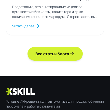
в рабочих процессах
Представьте, что вы отправились в долгое
путешествие без карты, навигатора и даже
понимания конечного маршрута. Скорее всего, вы
будете постоянно...
arrow_forward
Читать далее
arrow_forward
Все статьи блога
Готовые ИИ-решения для автоматизации продаж, обучения
персонала и работы с клиентами