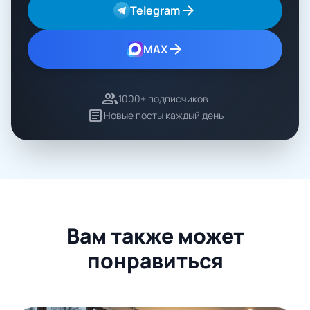
arrow_forward
Telegram
arrow_forward
MAX
group
1000+ подписчиков
article
Новые посты каждый день
Вам также может
понравиться