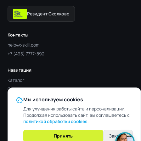
Резидент Сколково
Контакты
help@xskill.com
+7 (495) 7777-892
Навигация
Каталог
Отрасли
Блог
cookie
Мы используем cookies
Контакты
Для улучшения работы сайта и персонализации.
Продолжая использовать сайт, вы соглашаетесь с
политикой обработки cookies
.
© 2019 - 2026 XSKILL. Все права защищены.
Обработка персональных
Файлы
Пользовательское
Принять
Закрыть
данных
cookie
соглашение