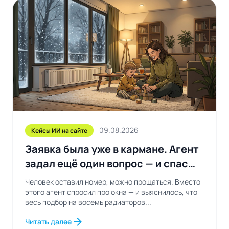
09.08.2026
Кейсы ИИ на сайте
Заявка была уже в кармане. Агент
задал ещё один вопрос — и спас
заказ
Человек оставил номер, можно прощаться. Вместо
этого агент спросил про окна — и выяснилось, что
весь подбор на восемь радиаторов...
arrow_forward
Читать далее