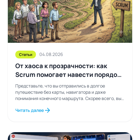
04.08.2026
Статьи
От хаоса к прозрачности: как
Scrum помогает навести порядок
в рабочих процессах
Представьте, что вы отправились в долгое
путешествие без карты, навигатора и даже
понимания конечного маршрута. Скорее всего, вы
будете постоянно...
arrow_forward
Читать далее