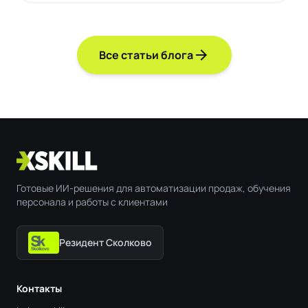
arrow_forward
Все статьи блога
Готовые ИИ-решения для автоматизации продаж, обучения
персонала и работы с клиентами
Резидент Сколково
Контакты