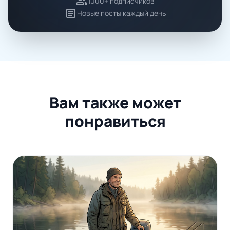
group
1000+ подписчиков
article
Новые посты каждый день
Вам также может
понравиться