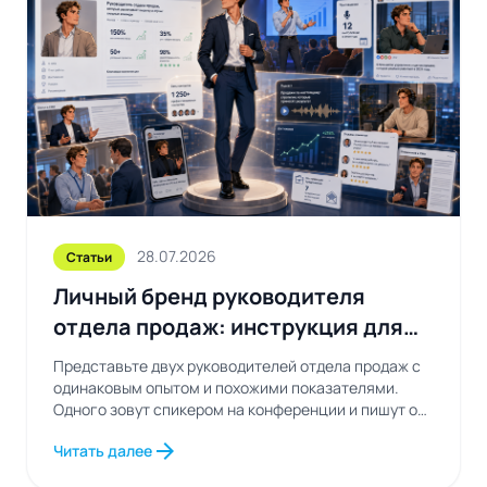
28.07.2026
Статьи
Личный бренд руководителя
отдела продаж: инструкция для
тех, кто устал быть незаметным
Представьте двух руководителей отдела продаж с
одинаковым опытом и похожими показателями.
Одного зовут спикером на конференции и пишут о
нем...
arrow_forward
Читать далее