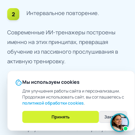
Интервальное повторение.
Современные ИИ-тренажеры построены
именно на этих принципах, превращая
обучение из пассивного прослушивания в
активную тренировку.
Закрепление практикой. В ИИ-
cookie
Мы используем cookies
симуляторе сотрудник не просто
Для улучшения работы сайта и персонализации.
Продолжая использовать сайт, вы соглашаетесь с
слушает теорию, как работать с
политикой обработки cookies
.
возражением «дорого». Он
Принять
Закрыть
немедленно попадает в диалог с
виртуальным клиентом и пробует