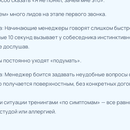
м» много лидов на этапе первого звонка.
а: Начинающие менеджеры говорят слишком быстро
ые 10 секунд вызывает у собеседника инстинктивн
е дослушав.
ы постоянно уходят «подумать».
а: Менеджер боится задавать неудобные вопросы о
р получается поверхностным, без конкретных дог
и ситуации тренингами «по симптомам» — все равно
остудой или аллергией.