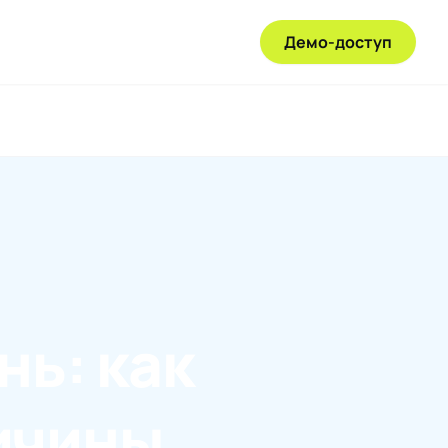
Демо-доступ
нь: как
ичины