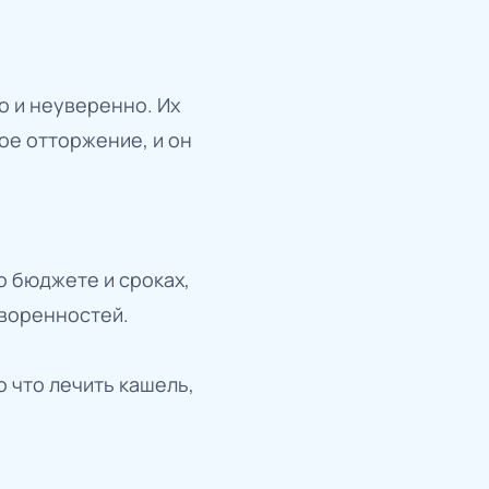
 и неуверенно. Их
ое отторжение, и он
 бюджете и сроках,
оворенностей.
 что лечить кашель,