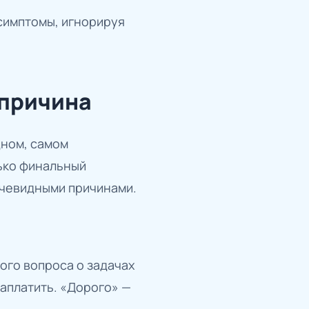
 симптомы, игнорируя
 причина
дном, самом
лько финальный
 очевидными причинами.
ого вопроса о задачах
заплатить. «Дорого» —