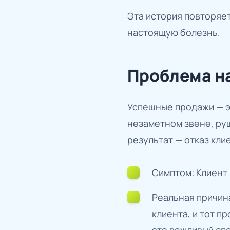
Эта история повторяет
настоящую болезнь.
Проблема на
Успешные продажи — эт
незаметном звене, ру
результат — отказ кли
Симптом: Клиент 
Реальная причина
клиента, и тот п
это вежливый спо