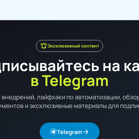
notifications_active
Эксклюзивный контент
писывайтесь на к
в Telegram
 внедрений, лайфхаки по автоматизации, обзо
ументов и эксклюзивные материалы для подпи
arrow_forward
Telegram