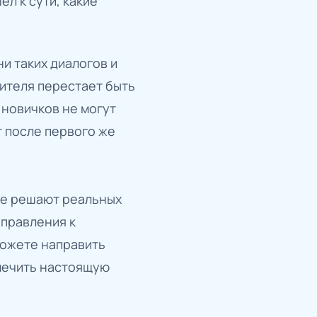
ел к сути, какие
и таких диалогов и
ителя перестает быть
 новичков не могут
т после первого же
 не решают реальных
управления к
можете направить
ылечить настоящую