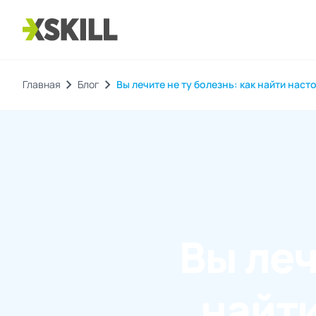
chevron_right
chevron_right
Главная
Блог
Вы лечите не ту болезнь: как найти нас
Вы леч
найт