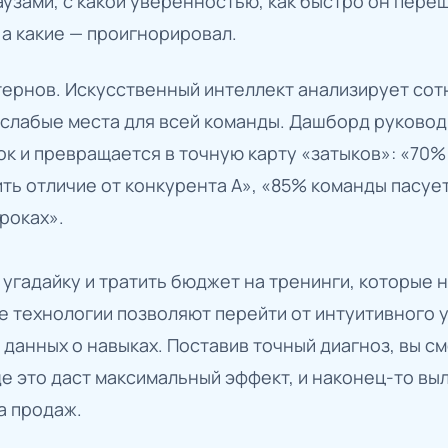
аузами, с какой уверенностью, как быстро он переш
 а какие — проигнорировал.
ернов. Искусственный интеллект анализирует сотн
слабые места для всей команды. Дашборд руковод
к и превращается в точную карту «затыков»: «70%
ть отличие от конкурента А», «85% команды пасуе
роках».
в угадайку и тратить бюджет на тренинги, которые
 технологии позволяют перейти от интуитивного 
данных о навыках. Поставив точный диагноз, вы с
де это даст максимальный эффект, и наконец-то в
а продаж.