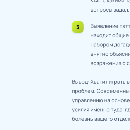
КАК: с какими п
вопросы задал,
Выявление патт
находит общие 
набором догадо
внятно объясни
возражения о с
Вывод: Хватит играть 
проблем. Современные
управлению на основе 
усилия именно туда, г
болезнь вашего отдел