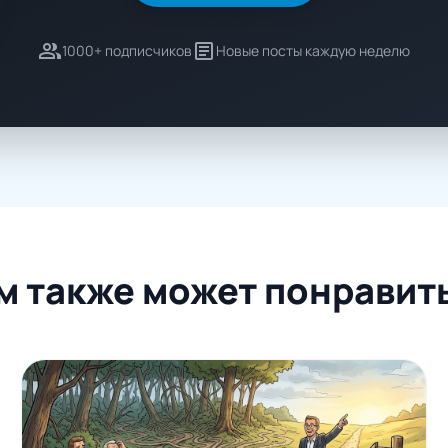
group
article
1000+ подписчиков
Новые посты каждую неделю
м также может понравит