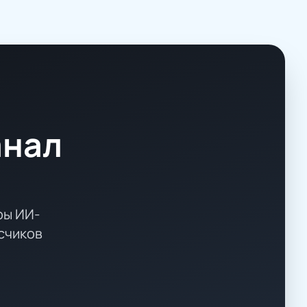
анал
ры ИИ-
счиков