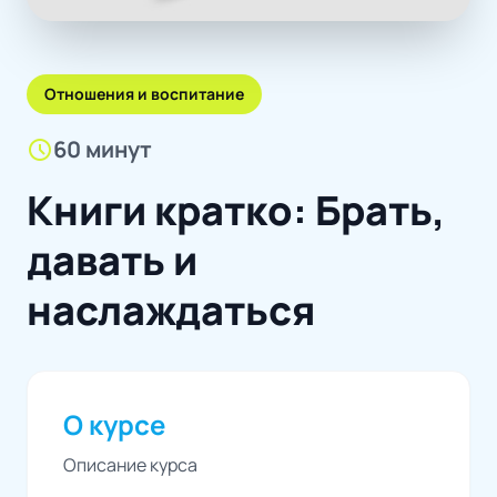
Отношения и воспитание
schedule
60 минут
Книги кратко: Брать,
давать и
наслаждаться
О курсе
Описание курса