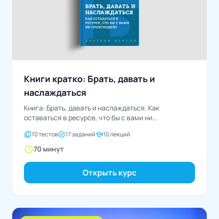
Книги кратко: Брать, давать и
наслаждаться
Книга: Брать, давать и наслаждаться. Как
оставаться в ресурсе, что бы с вами ни
происходилоАвтор:...
quiz
task_alt
school
10 тестов
17 заданий
10 лекций
schedule
70 минут
Открыть курс