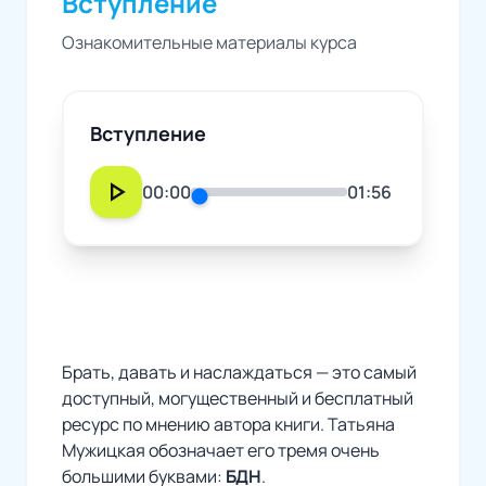
Вступление
Ознакомительные материалы курса
Вступление
play_arrow
00:00
01:56
Брать, давать и наслаждаться — это самый
доступный, могущественный и бесплатный
ресурс по мнению автора книги. Татьяна
Мужицкая обозначает его тремя очень
большими буквами:
БДН
.