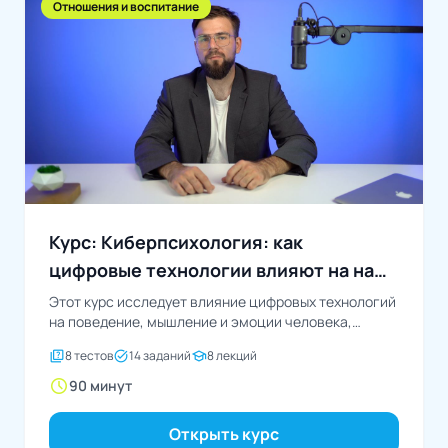
Отношения и воспитание
Курс: Киберпсихология: как
цифровые технологии влияют на наше
поведение и мышление
Этот курс исследует влияние цифровых технологий
на поведение, мышление и эмоции человека,
рассматривая когнитивные, личностные...
quiz
task_alt
school
8 тестов
14 заданий
8 лекций
schedule
90 минут
Открыть курс