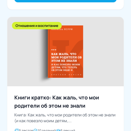
Отношения и воспитание
Книги кратко: Как жаль, что мои
родители об этом не знали
Книга: Как жаль, что мои родители об этом не знали
(и как повезло моим детям,...
quiz
task_alt
school
5 тестов
10 заданий
5 лекций