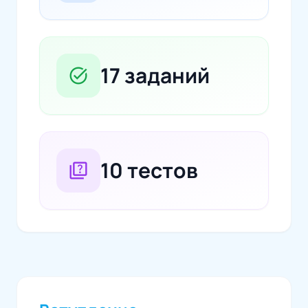
17 заданий
task_alt
10 тестов
quiz