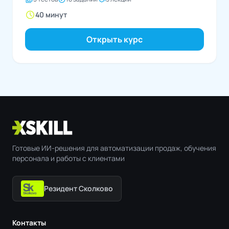
schedule
40 минут
Открыть курс
Готовые ИИ-решения для автоматизации продаж, обучения
персонала и работы с клиентами
Резидент Сколково
Контакты