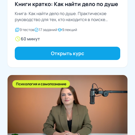
Книги кратко: Как найти дело по душе
Книга: Как найти дело по душе. Практическое
руководство для тех, кто находится в поиске
себяАвтор:...
quiz
task_alt
school
9 тестов
17 заданий
9 лекций
schedule
60 минут
Открыть курс
Психология и самопознание