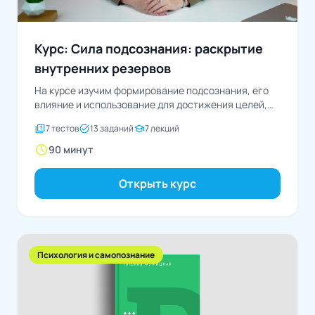
Курс: Сила подсознания: раскрытие
внутренних резервов
На курсе изучим формирование подсознания, его
влияние и использование для достижения целей,
развития интуиции и...
quiz
task_alt
school
7 тестов
13 заданий
7 лекций
schedule
90 минут
Открыть курс
Психология и самопознание