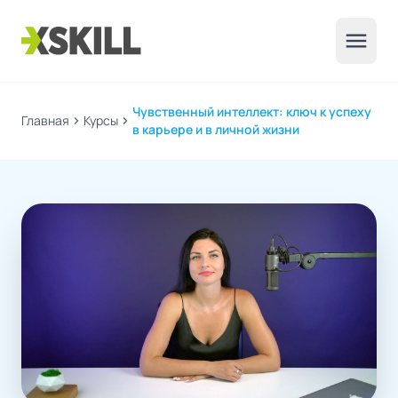
menu
Чувственный интеллект: ключ к успеху
Главная
chevron_right
Курсы
chevron_right
в карьере и в личной жизни