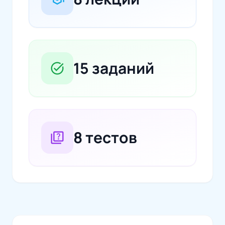
15 заданий
task_alt
8 тестов
quiz