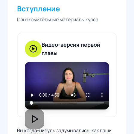
Вступление
Ознакомительные материалы курса
Видео-версия первой
play_circle
главы
play_arrow
Вы когда-нибудь задумывались, как ваши