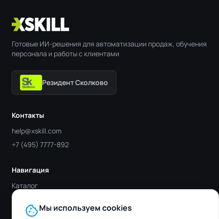
Готовые ИИ-решения для автоматизации продаж, обучения
персонала и работы с клиентами
Резидент Сколково
Контакты
help@xskill.com
+7 (495) 7777-892
Навигация
Каталог
Отрасли
cookie
Мы используем cookies
Блог