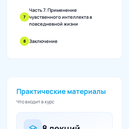
Часть 7. Применение
чувственного интеллекта в
7
повседневной жизни
Заключение
8
Практические материалы
Что входит в курс
8 лекций
school