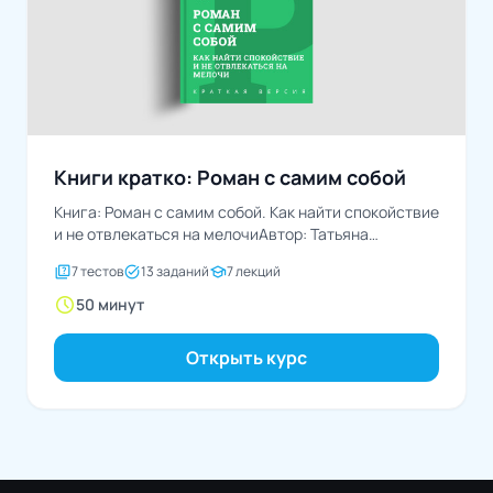
Книги кратко: Роман с самим собой
Книга: Роман с самим собой. Как найти спокойствие
и не отвлекаться на мелочиАвтор: Татьяна
Мужицкая
quiz
task_alt
school
7 тестов
13 заданий
7 лекций
schedule
50 минут
Открыть курс