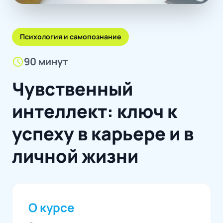
Психология и самопознание
schedule
90 минут
Чувственный
интеллект: ключ к
успеху в карьере и в
личной жизни
О курсе