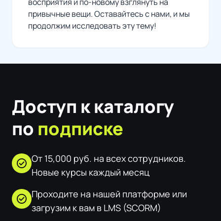
восприятия и по-новому взглянуть на
привычные вещи. Оставайтесь с нами, и мы
продолжим исследовать эту тему!
Доступ к каталогу
по
подписке
От 15,000 руб. на всех сотрудников.
check_circle
Новые курсы каждый месяц
Проходите на нашей платформе или
check_circle
загрузим к вам в LMS (SCORM)