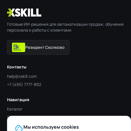
Готовые ИИ-решения для автоматизации продаж, обучения
персонала и работы с клиентами
Резидент Сколково
Контакты
help@xskill.com
+7 (495) 7777-892
Навигация
Каталог
Отрасли
Блог
cookie
Мы используем cookies