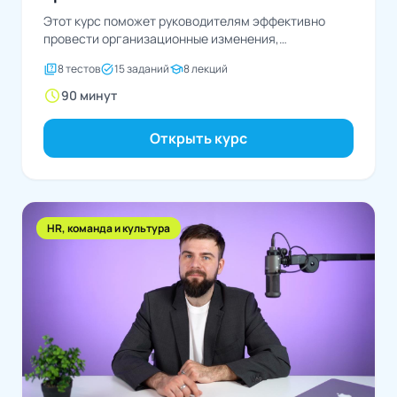
Этот курс поможет руководителям эффективно
провести организационные изменения,
минимизировав сопротивление персонала и стресс
quiz
task_alt
school
8 тестов
15 заданий
8 лекций
в коллективе
schedule
90 минут
Открыть курс
HR, команда и культура