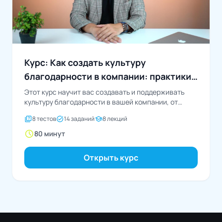
Курс: Как создать культуру
благодарности в компании: практики
для повышения лояльности
Этот курс научит вас создавать и поддерживать
культуру благодарности в вашей компании, от
оценки текущего...
quiz
task_alt
school
8 тестов
14 заданий
8 лекций
schedule
80 минут
Открыть курс