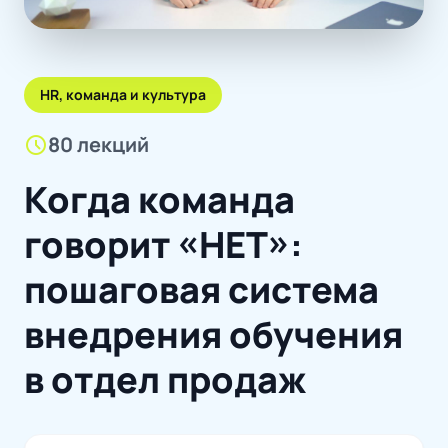
HR, команда и культура
schedule
80 лекций
Когда команда
говорит «НЕТ»:
пошаговая система
внедрения обучения
в отдел продаж