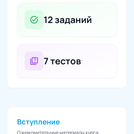
12 заданий
task_alt
7 тестов
quiz
Вступление
Ознакомительные материалы курса