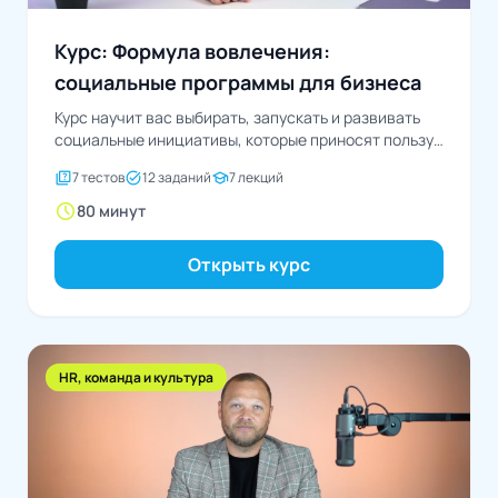
Курс: Формула вовлечения:
социальные программы для бизнеса
Курс научит вас выбирать, запускать и развивать
социальные инициативы, которые приносят пользу
обществу и повышают...
quiz
task_alt
school
7 тестов
12 заданий
7 лекций
schedule
80 минут
Открыть курс
HR, команда и культура