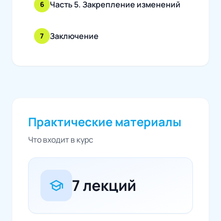
Часть 5. Закрепление изменений
6
Заключение
7
Практические материалы
Что входит в курс
7 лекций
school