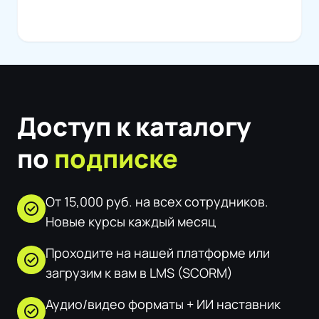
Доступ к каталогу
по
подписке
От 15,000 руб. на всех сотрудников.
check_circle
Новые курсы каждый месяц
Проходите на нашей платформе или
check_circle
загрузим к вам в LMS (SCORM)
Аудио/видео форматы + ИИ наставник
check_circle