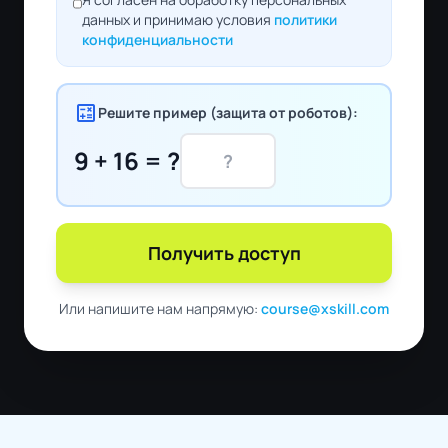
данных и принимаю условия
политики
конфиденциальности
calculate
Решите пример (защита от роботов):
9 + 16 = ?
Получить доступ
Или напишите нам напрямую:
course@xskill.com