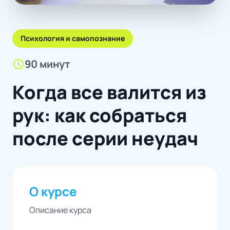
Психология и самопознание
schedule
90 минут
Когда все валится из
рук: как собраться
после серии неудач
О курсе
Описание курса