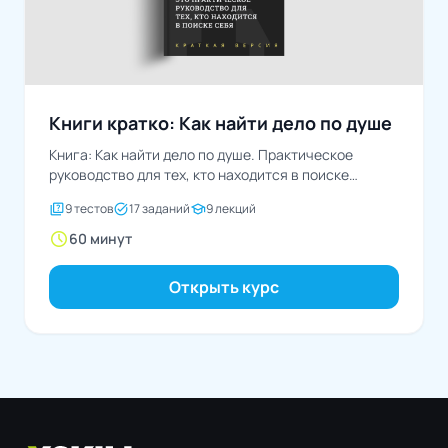
Книги кратко: Как найти дело по душе
Книга: Как найти дело по душе. Практическое
руководство для тех, кто находится в поиске
себяАвтор:...
quiz
task_alt
school
9 тестов
17 заданий
9 лекций
schedule
60 минут
Открыть курс