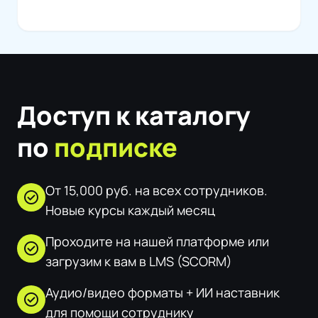
Доступ к каталогу
по
подписке
От 15,000 руб. на всех сотрудников.
check_circle
Новые курсы каждый месяц
Проходите на нашей платформе или
check_circle
загрузим к вам в LMS (SCORM)
Аудио/видео форматы + ИИ наставник
check_circle
для помощи сотруднику