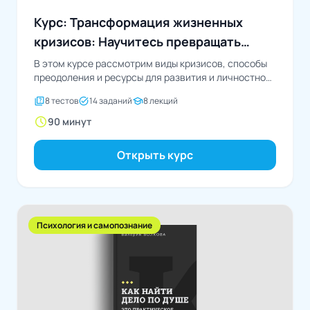
Курс: Трансформация жизненных
кризисов: Научитесь превращать
трудности в возможности
В этом курсе рассмотрим виды кризисов, способы
преодоления и ресурсы для развития и личностного
роста
quiz
task_alt
school
8 тестов
14 заданий
8 лекций
schedule
90 минут
Открыть курс
Психология и самопознание