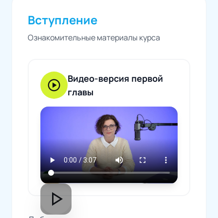
Вступление
Ознакомительные материалы курса
Видео-версия первой
play_circle
главы
play_arrow