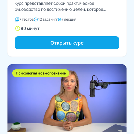
Курс представляет собой практическое
руководство по достижению целей, которое
поможет превратить свои мечты в конкретные...
quiz
task_alt
school
7 тестов
12 заданий
7 лекций
schedule
90 минут
Открыть курс
Психология и самопознание