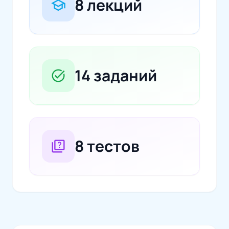
8 лекций
school
14 заданий
task_alt
8 тестов
quiz