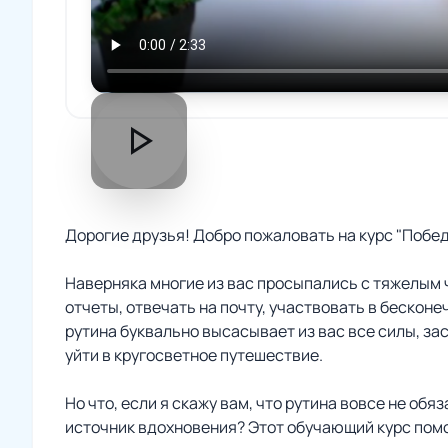
play_arrow
Дорогие друзья! Добро пожаловать на курс "Побед
Наверняка многие из вас просыпались с тяжелым ч
отчеты, отвечать на почту, участвовать в бескон
рутина буквально высасывает из вас все силы, зас
уйти в кругосветное путешествие.
Но что, если я скажу вам, что рутина вовсе не о
источник вдохновения? Этот обучающий курс помо