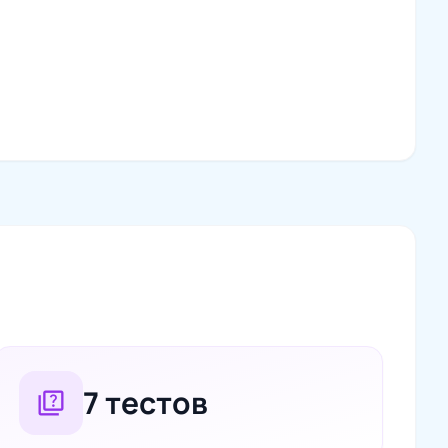
7 тестов
quiz