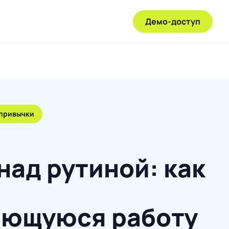
Демо-доступ
 привычки
над рутиной: как
яющуюся работу