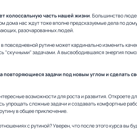
ет колоссальную часть нашей жизни
. Большинство людей
м дома нас ждут тоже вполне предсказуемые дела по дому
орающих, разочарованных людей.
 в повседневной рутине может кардинально изменить каче
ясь "скучными" задачами. А высвободившаяся энергия пом
а повторяющиеся задачи под новым углом и сделать с
интересные возможности для роста и развития. Откроете дл
есь упрощать сложные задачи и создавать комфортные рабоч
 рутину в общее приключение.
 отношениях с рутиной? Уверен, что после этого курса вы 