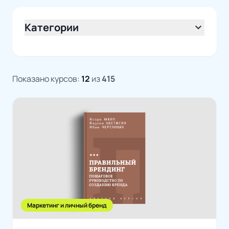
Категории
expand_more
Показано курсов:
12
из
415
Маркетинг и личный бренд