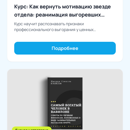
Курс: Как вернуть мотивацию звезде
отдела: реанимация выгоревших
талантов
Курс научит распознавать признаки
профессионального выгорания у ценных
сотрудников, понимать его причины и выстраивать
системную работу по восстановлению и
долгосрочной...
Подробнее