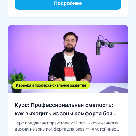
Подробнее
Карьера и профессиональное развитие
Курс: Профессиональная смелость:
как выходить из зоны комфорта без
риска выгорания
Курс предлагает практический путь к осознанному
выходу из зоны комфорта для развития устойчивой
и успешной профессиональной карьеры без