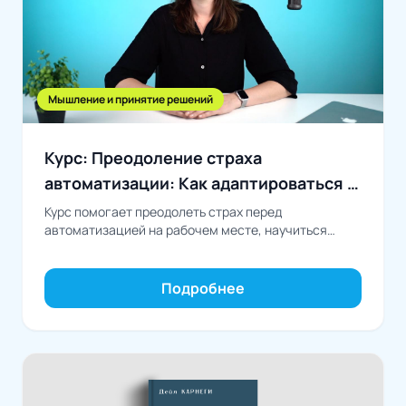
Мышление и принятие решений
Курс: Преодоление страха
автоматизации: Как адаптироваться к
технологическим изменениям
Курс помогает преодолеть страх перед
автоматизацией на рабочем месте, научиться
извлекать из нее личную выгоду и развивать навыки
для успешного...
Подробнее