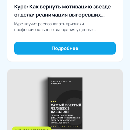
Курс: Как вернуть мотивацию звезде
отдела: реанимация выгоревших
талантов
Курс научит распознавать признаки
профессионального выгорания у ценных
сотрудников, понимать его причины и выстраивать
системную работу по восстановлению и
долгосрочной...
Подробнее