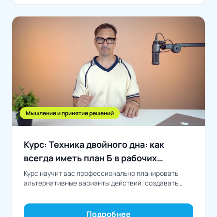
Мышление и принятие решений
Курс: Техника двойного дна: как
всегда иметь план Б в рабочих
ситуациях
Курс научит вас профессионально планировать
альтернативные варианты действий, создавать
гибкие рабочие процессы и заранее
предусматривать решения для различных
ситуаций, превращая...
Подробнее