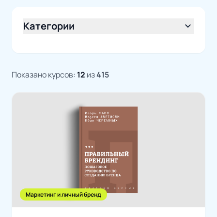
Категории
expand_more
Показано курсов:
12
из
415
Маркетинг и личный бренд