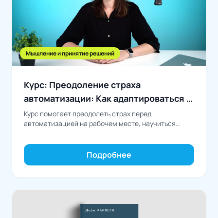
Мышление и принятие решений
Курс: Преодоление страха
автоматизации: Как адаптироваться к
технологическим изменениям
Курс помогает преодолеть страх перед
автоматизацией на рабочем месте, научиться
извлекать из нее личную выгоду и развивать навыки
для успешного...
Подробнее