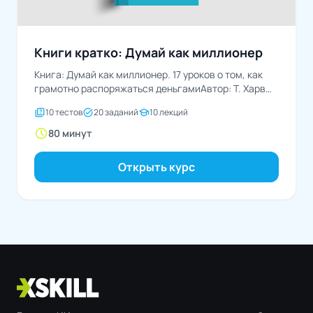
Книги кратко: Думай как миллионер
Книга: Думай как миллионер. 17 уроков о том, как
грамотно распоряжаться деньгамиАвтор: Т. Харв
Экер
quiz
task_alt
school
10 тестов
20 заданий
10 лекций
schedule
80 минут
Открыть курс