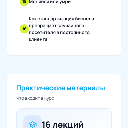
Меняйся или умри
15
Как стандартизация бизнеса
превращает случайного
16
посетителя в постоянного
клиента
Практические материалы
Что входит в курс
16 лекций
school