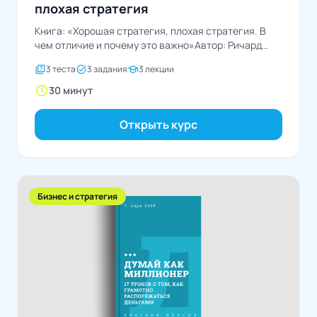
плохая стратегия
Книга: «Хорошая стратегия, плохая стратегия. В
чем отличие и почему это важно»Автор: Ричард
Румельт
quiz
task_alt
school
3 теста
3 задания
3 лекции
schedule
30 минут
Открыть курс
Бизнес и стратегия