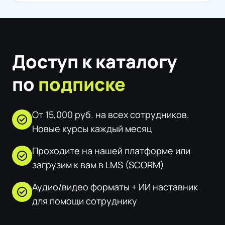
Доступ к каталогу
по
подписке
От 15,000 руб. на всех сотрудников.
check_circle
Новые курсы каждый месяц
Проходите на нашей платформе или
check_circle
загрузим к вам в LMS (SCORM)
Аудио/видео форматы + ИИ наставник
check_circle
для помощи сотруднику