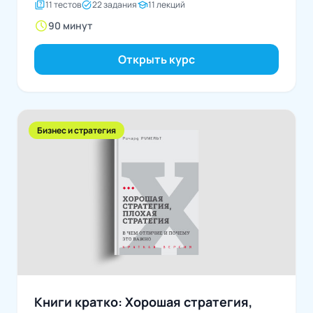
quiz
task_alt
school
11 тестов
22 задания
11 лекций
schedule
90 минут
Открыть курс
Бизнес и стратегия
Книги кратко: Хорошая стратегия,