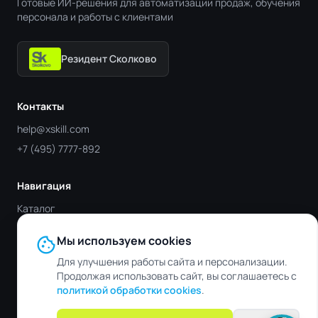
Готовые ИИ-решения для автоматизации продаж, обучения
персонала и работы с клиентами
Резидент Сколково
Контакты
help@xskill.com
+7 (495) 7777-892
Навигация
Каталог
Отрасли
cookie
Мы используем cookies
Блог
Для улучшения работы сайта и персонализации.
Контакты
Продолжая использовать сайт, вы соглашаетесь с
политикой обработки cookies
.