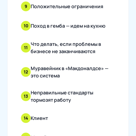
Положительные ограничения
9
Поход в гемба — идем на кухню
10
Что делать, если проблемы в
11
бизнесе не заканчиваются
Муравейник в «Макдоналдсе» —
12
это система
Неправильные стандарты
13
тормозят работу
Клиент
14