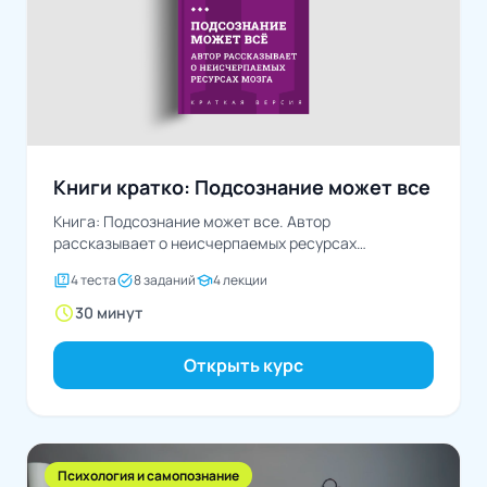
Книги кратко: Подсознание может все
Книга: Подсознание может все. Автор
рассказывает о неисчерпаемых ресурсах
мозгаАвтор: Джон Кехо
quiz
task_alt
school
4 теста
8 заданий
4 лекции
schedule
30 минут
Открыть курс
Психология и самопознание