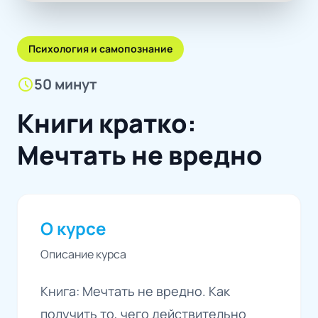
Психология и самопознание
schedule
50 минут
Книги кратко:
Мечтать не вредно
О курсе
Описание курса
Книга: Мечтать не вредно. Как
получить то, чего действительно