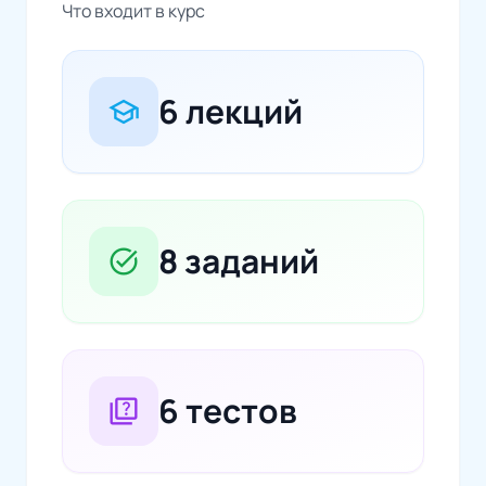
Что входит в курс
6 лекций
school
8 заданий
task_alt
6 тестов
quiz