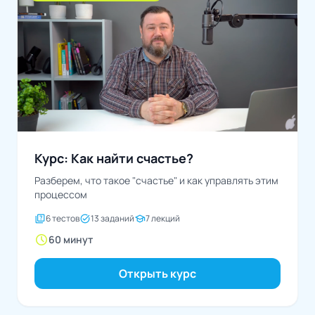
Курс: Как найти счастье?
Разберем, что такое "счастье" и как управлять этим
процессом
quiz
task_alt
school
6 тестов
13 заданий
7 лекций
schedule
60 минут
Открыть курс