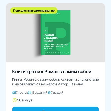
Психология и самопознание
Книги кратко: Роман с самим собой
Книга: Роман с самим собой. Как найти спокойствие
и не отвлекаться на мелочиАвтор: Татьяна
Мужицкая
quiz
task_alt
school
7 тестов
13 заданий
7 лекций
schedule
50 минут