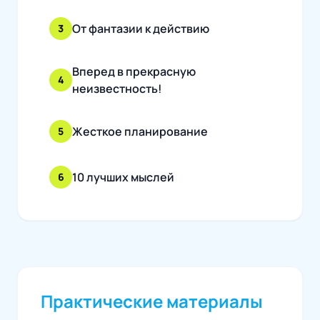
От фантазии к действию
3
Вперед в прекрасную
4
неизвестность!
Жесткое планирование
5
10 лучших мыслей
6
Практические материалы