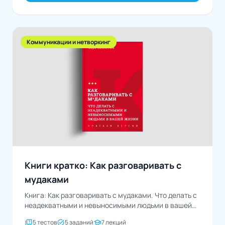
Коммуникации и нетворкинг
Книги кратко: Как разговаривать с
мудаками
Книга: Как разговаривать с мудаками. Что делать с
неадекватными и невыносимыми людьми в вашей
жизниАвтор:...
quiz
task_alt
school
5 тестов
5 заданий
7 лекций