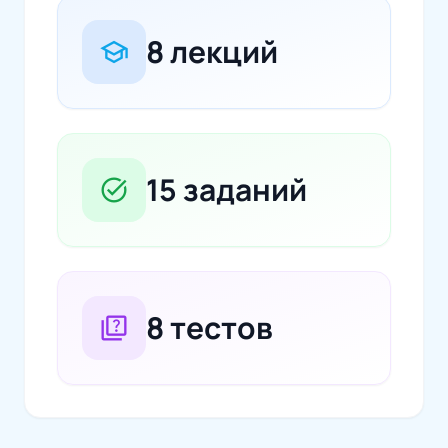
8 лекций
school
15 заданий
task_alt
8 тестов
quiz