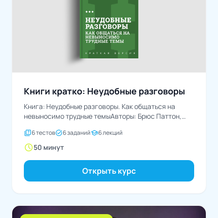
Книги кратко: Неудобные разговоры
Книга: Неудобные разговоры. Как общаться на
невыносимо трудные темыАвторы: Брюс Паттон,
Дуглас Стоун, Шейла Хин
quiz
task_alt
school
6 тестов
6 заданий
6 лекций
schedule
50 минут
Открыть курс