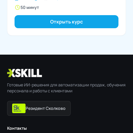
schedule
50 минут
Открыть курс
Готовые ИИ-решения для автоматизации продаж, обучения
персонала и работы с клиентами
Резидент Сколково
Контакты