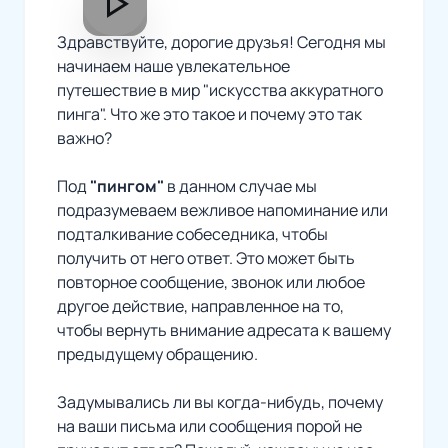
play_arrow
Здравствуйте, дорогие друзья! Сегодня мы
начинаем наше увлекательное
путешествие в мир "искусства аккуратного
пинга". Что же это такое и почему это так
важно?
Под
"пингом"
в данном случае мы
подразумеваем вежливое напоминание или
подталкивание собеседника, чтобы
получить от него ответ. Это может быть
повторное сообщение, звонок или любое
другое действие, направленное на то,
чтобы вернуть внимание адресата к вашему
предыдущему обращению.
Задумывались ли вы когда-нибудь, почему
на ваши письма или сообщения порой не