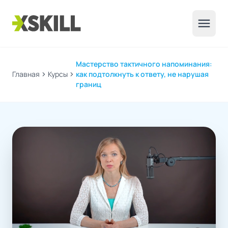
menu
Мастерство тактичного напоминания:
Главная
chevron_right
Курсы
chevron_right
как подтолкнуть к ответу, не нарушая
границ