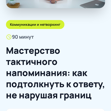
Коммуникации и нетворкинг
schedule
90 минут
Мастерство
тактичного
напоминания: как
подтолкнуть к ответу,
не нарушая границ