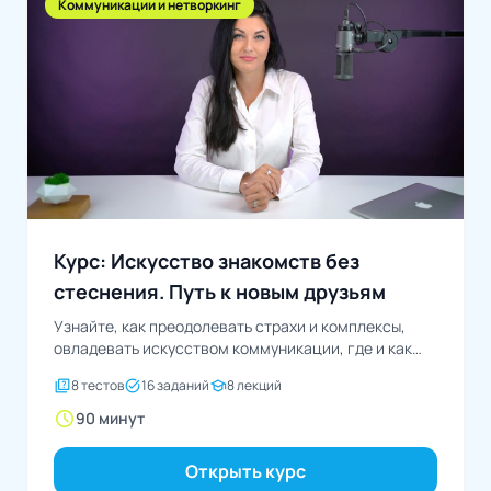
Коммуникации и нетворкинг
Курс: Искусство знакомств без
стеснения. Путь к новым друзьям
Узнайте, как преодолевать страхи и комплексы,
овладевать искусством коммуникации, где и как
знакомиться с новыми...
quiz
task_alt
school
8 тестов
16 заданий
8 лекций
schedule
90 минут
Открыть курс