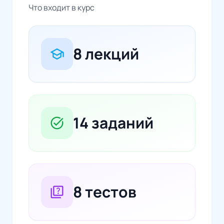
Что входит в курс
8 лекций
school
14 заданий
task_alt
8 тестов
quiz