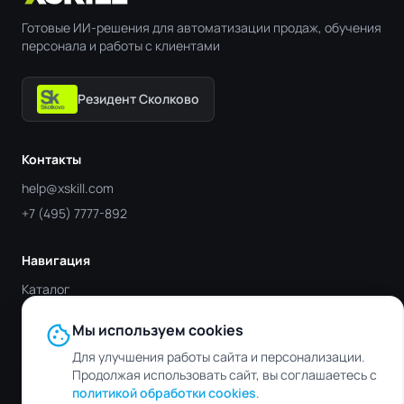
Готовые ИИ-решения для автоматизации продаж, обучения
персонала и работы с клиентами
Резидент Сколково
Контакты
help@xskill.com
+7 (495) 7777-892
Навигация
Каталог
Отрасли
cookie
Мы используем cookies
Блог
Для улучшения работы сайта и персонализации.
Контакты
Продолжая использовать сайт, вы соглашаетесь с
политикой обработки cookies
.