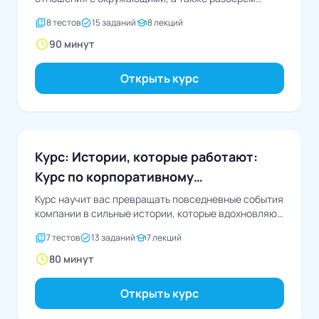
причины возникновения и решения...
quiz
task_alt
school
8 тестов
15 заданий
8 лекций
schedule
90 минут
Открыть курс
Коммуникации и нетворкинг
Курс: Истории, которые работают:
Курс по корпоративному
сторителлингу
Курс научит вас превращать повседневные события
компании в сильные истории, которые вдохновляют,
объединяют и продвигают...
quiz
task_alt
school
7 тестов
13 заданий
7 лекций
schedule
80 минут
Открыть курс