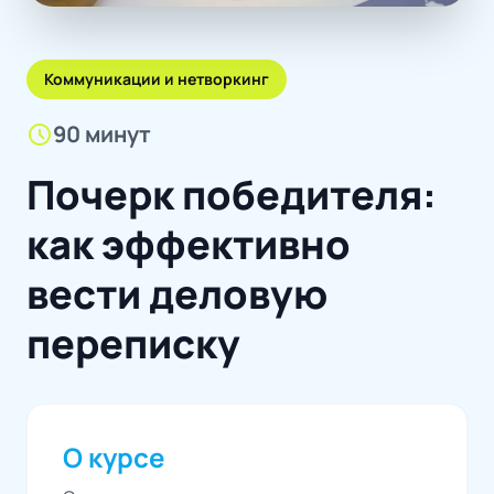
Коммуникации и нетворкинг
schedule
90 минут
Почерк победителя:
как эффективно
вести деловую
переписку
О курсе