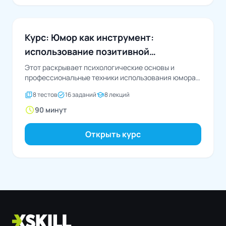
Коммуникации и нетворкинг
Курс: Юмор как инструмент:
использование позитивной
коммуникации
Этот раскрывает психологические основы и
профессиональные техники использования юмора
как эффективного инструмента коммуникации в
quiz
task_alt
school
8 тестов
16 заданий
8 лекций
деловой...
schedule
90 минут
Открыть курс