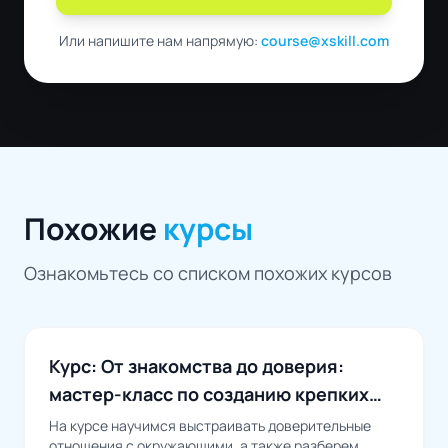
Или напишите нам напрямую:
course@xskill.com
Похожие
курсы
Ознакомьтесь со списком похожих курсов
Коммуникации и нетворкинг
Курс: От знакомства до доверия:
мастер-класс по созданию крепких
отношений
На курсе научимся выстраивать доверительные
отношения с окружающими, а также разберем