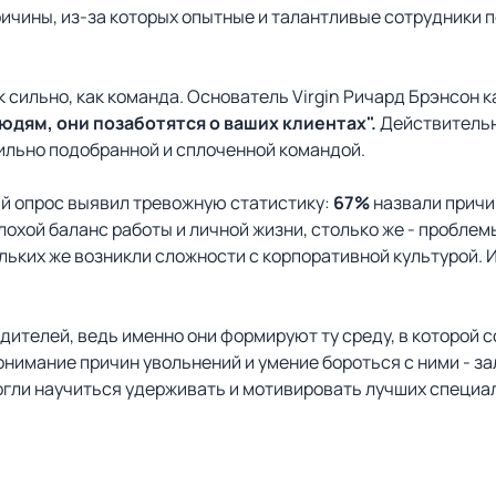
ичины, из-за которых опытные и талантливые сотрудники 
ак сильно, как команда. Основатель Virgin Ричард Брэнсон к
юдям, они позаботятся о ваших клиентах".
Действительн
вильно подобранной и сплоченной командой.
й опрос выявил тревожную статистику:
67%
назвали причи
охой баланс работы и личной жизни, столько же - проблем
ольких же возникли сложности с корпоративной культурой. 
дителей, ведь именно они формируют ту среду, в которой 
Понимание причин увольнений и умение бороться с ними - з
огли научиться удерживать и мотивировать лучших специа
: