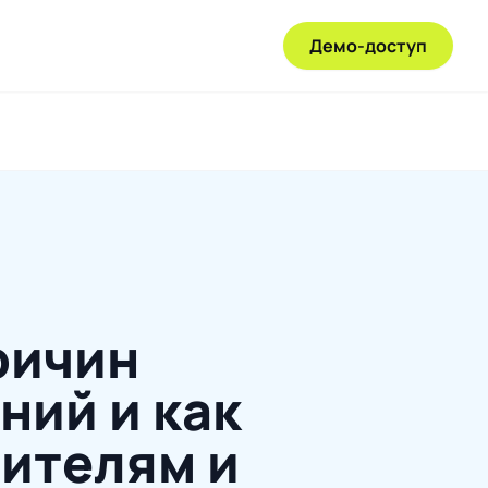
Демо-доступ
ричин
ний и как
ителям и