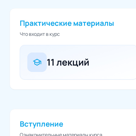
Практические материалы
Что входит в курс
11 лекций
school
Вступление
Ознакомительные материалы курса