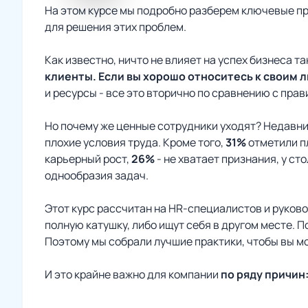
На этом курсе мы подробно разберем ключевые пр
для решения этих проблем.
Как известно, ничто не влияет на успех бизнеса т
клиенты. Если вы хорошо относитесь к своим л
и ресурсы - все это вторично по сравнению с пра
Но почему же ценные сотрудники уходят? Недавни
плохие условия труда. Кроме того,
31%
отметили пл
карьерный рост,
26%
- не хватает признания, у ст
однообразия задач.
Этот курс рассчитан на HR-специалистов и руково
полную катушку, либо ищут себя в другом месте. 
Поэтому мы собрали лучшие практики, чтобы вы м
И это крайне важно для компании
по ряду причин