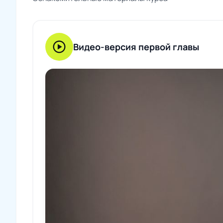
play_circle
Видео-версия первой главы