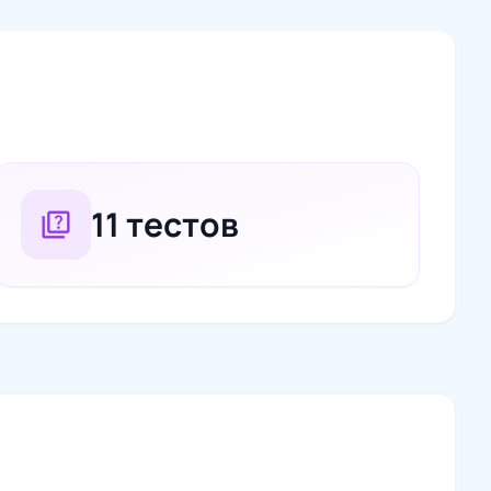
11 тестов
quiz