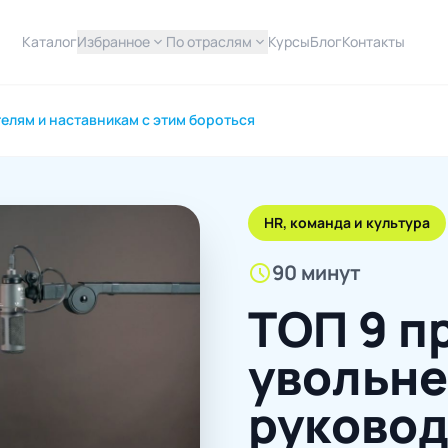
Каталог
Избранное
expand_more
По отраслям
expand_more
Курсы
Блог
Контакты
телям и наставникам с этим бороться
HR, команда и культура
schedule
90 минут
ТОП 9 п
увольне
руковод