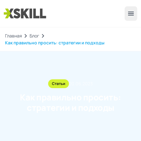
menu
chevron_right
chevron_right
Главная
Блог
Как правильно просить: стратегии и подходы
20.06.2023
Статьи
Как правильно просить:
стратегии и подходы