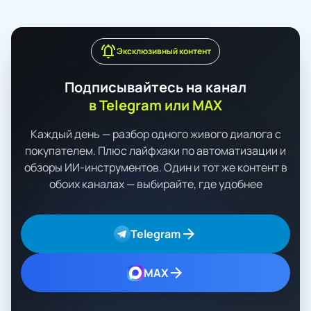
notifications_active
Эксклюзивный контент
Подписывайтесь на канал
в Telegram или MAX
Каждый день — разбор одного живого диалога с
покупателем. Плюс лайфхаки по автоматизации и
обзоры ИИ-инструментов. Один и тот же контент в
обоих каналах — выбирайте, где удобнее
arrow_forward
Telegram
arrow_forward
MAX