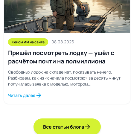
08.08.2026
Кейсы ИИ на сайте
Пришёл посмотреть лодку — ушёл с
расчётом почти на полмиллиона
Свободных лодок на складе нет, показывать нечего.
Разбираем, как из «сначала посмотрю» за десять минут
получилась заявка с моделью, мотором...
arrow_forward
Читать далее
arrow_forward
Все статьи блога