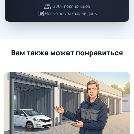
group
1000+ подписчиков
article
Новые посты каждый день
Вам также может понравиться