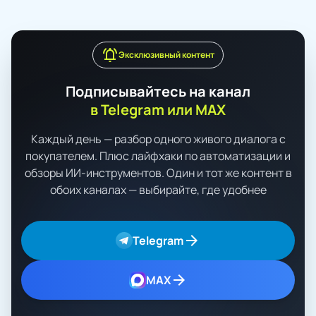
notifications_active
Эксклюзивный контент
Подписывайтесь на канал
в Telegram или MAX
Каждый день — разбор одного живого диалога с
покупателем. Плюс лайфхаки по автоматизации и
обзоры ИИ-инструментов. Один и тот же контент в
обоих каналах — выбирайте, где удобнее
arrow_forward
Telegram
arrow_forward
MAX