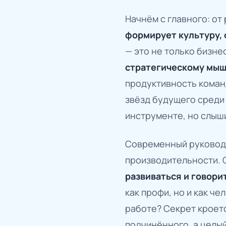
Начнём с главного: от
формирует культуру, 
— это не только бизне
стратегическому мы
продуктивность команд
звёзд будущего среди 
инструменте, но слыш
Современный руководи
производительности.
развиваться и говори
как профи, но и как че
работе? Секрет кроет
подчинённого, а целы