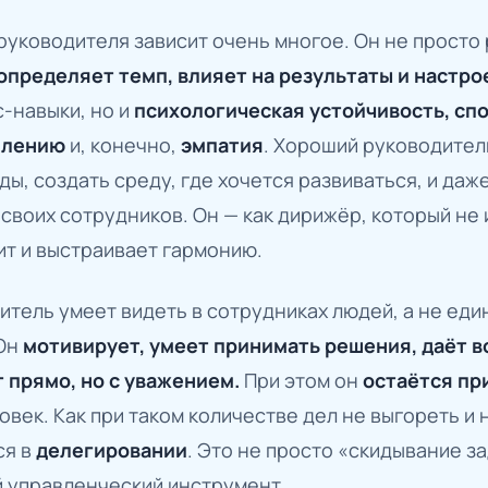
 руководителя зависит очень многое. Он не просто
определяет темп, влияет на результаты и настро
с-навыки, но и
психологическая устойчивость, спо
шлению
и, конечно,
эмпатия
. Хороший руководител
ы, создать среду, где хочется развиваться, и даж
своих сотрудников. Он — как дирижёр, который не 
ит и выстраивает гармонию.
тель умеет видеть в сотрудниках людей, а не еди
 Он
мотивирует, умеет принимать решения, даёт 
т прямо, но с уважением.
При этом он
остаётся п
ловек. Как при таком количестве дел не выгореть и 
ся в
делегировании
. Это не просто «скидывание з
й управленческий инструмент.