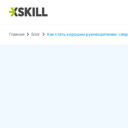
chevron_right
chevron_right
Главная
Блог
Как стать хорошим руководителем: сек