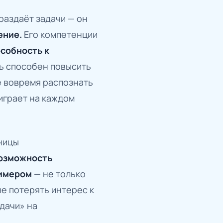
 раздаёт задачи — он
ение.
Его компетенции
собность к
ь способен повысить
е вовремя распознать
играет на каждом
ницы
возможность
римером
— не только
не потерять интерес к
адачи» на