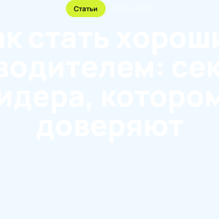
28.04.2025
Статьи
ак стать хорош
водителем: се
идера, которо
доверяют