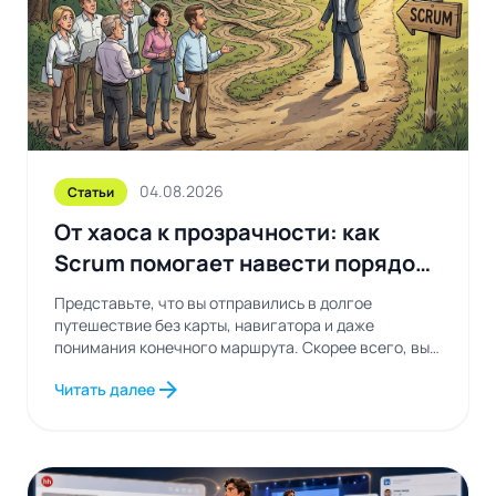
04.08.2026
Статьи
От хаоса к прозрачности: как
Scrum помогает навести порядок
в рабочих процессах
Представьте, что вы отправились в долгое
путешествие без карты, навигатора и даже
понимания конечного маршрута. Скорее всего, вы
будете постоянно...
arrow_forward
Читать далее