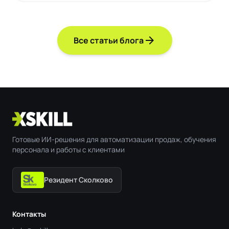
arrow_forward
Все статьи блога
Готовые ИИ-решения для автоматизации продаж, обучения
персонала и работы с клиентами
Резидент Сколково
Контакты