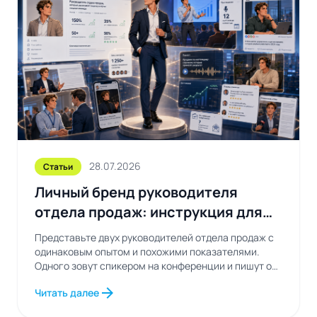
28.07.2026
Статьи
Личный бренд руководителя
отдела продаж: инструкция для
тех, кто устал быть незаметным
Представьте двух руководителей отдела продаж с
одинаковым опытом и похожими показателями.
Одного зовут спикером на конференции и пишут о
нем...
arrow_forward
Читать далее