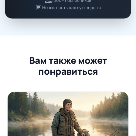
group
1000+ подписчиков
article
Новые посты каждую неделю
Вам также может
понравиться