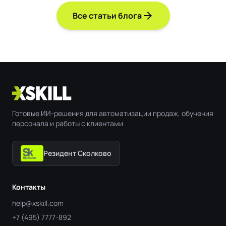
arrow_forward
Все статьи блога
Готовые ИИ-решения для автоматизации продаж, обучения
персонала и работы с клиентами
Резидент Сколково
Контакты
help@xskill.com
+7 (495) 7777-892