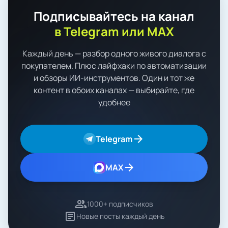
Подписывайтесь на канал
в Telegram или MAX
Каждый день — разбор одного живого диалога с
покупателем. Плюс лайфхаки по автоматизации
и обзоры ИИ-инструментов. Один и тот же
контент в обоих каналах — выбирайте, где
удобнее
arrow_forward
Telegram
arrow_forward
MAX
group
1000+ подписчиков
article
Новые посты каждый день