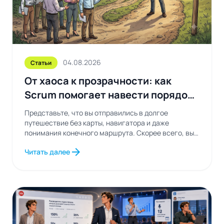
04.08.2026
Статьи
От хаоса к прозрачности: как
Scrum помогает навести порядок
в рабочих процессах
Представьте, что вы отправились в долгое
путешествие без карты, навигатора и даже
понимания конечного маршрута. Скорее всего, вы
будете постоянно...
arrow_forward
Читать далее