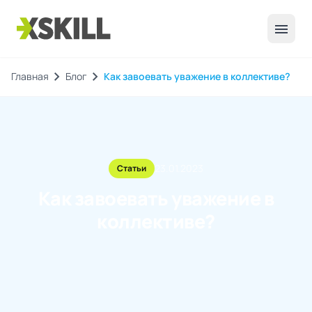
menu
chevron_right
chevron_right
Главная
Блог
Как завоевать уважение в коллективе?
23.01.2023
Статьи
Как завоевать уважение в
коллективе?