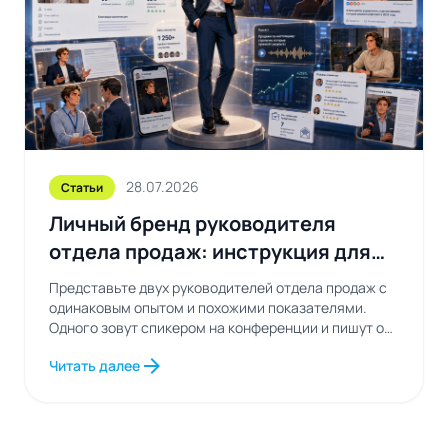
28.07.2026
Статьи
Личный бренд руководителя
отдела продаж: инструкция для
тех, кто устал быть незаметным
Представьте двух руководителей отдела продаж с
одинаковым опытом и похожими показателями.
Одного зовут спикером на конференции и пишут о
нем...
arrow_forward
Читать далее