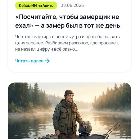
08.08.2026
Кейсы ИИ на Авито
«Посчитайте, чтобы замерщик не
ехал» — а замер был в тот же день
Чертёж квартиры в восемь утра и просьба назвать
цену заранее. Разбираем разговор, где продавец
не назвал цифру и всё равно...
arrow_forward
Читать далее