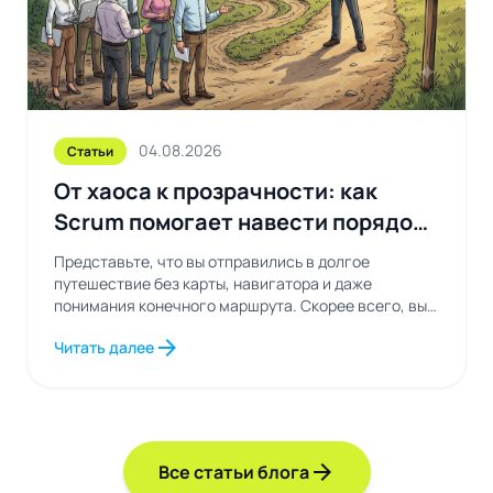
04.08.2026
Статьи
От хаоса к прозрачности: как
Scrum помогает навести порядок
в рабочих процессах
Представьте, что вы отправились в долгое
путешествие без карты, навигатора и даже
понимания конечного маршрута. Скорее всего, вы
будете постоянно...
arrow_forward
Читать далее
arrow_forward
Все статьи блога