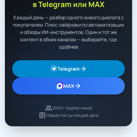
в Telegram или MAX
Каждый день — разбор одного живого диалога с
покупателем. Плюс лайфхаки по автоматизации
и обзоры ИИ-инструментов. Один и тот же
контент в обоих каналах — выбирайте, где
удобнее
arrow_forward
Telegram
arrow_forward
MAX
group
1000+ подписчиков
article
Новые посты каждый день