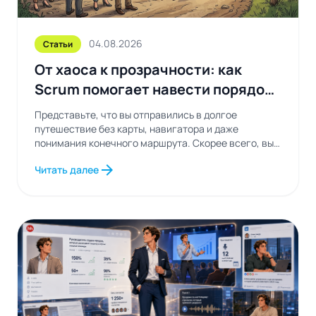
04.08.2026
Статьи
От хаоса к прозрачности: как
Scrum помогает навести порядок
в рабочих процессах
Представьте, что вы отправились в долгое
путешествие без карты, навигатора и даже
понимания конечного маршрута. Скорее всего, вы
будете постоянно...
arrow_forward
Читать далее