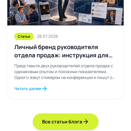
28.07.2026
Статьи
Личный бренд руководителя
отдела продаж: инструкция для
тех, кто устал быть незаметным
Представьте двух руководителей отдела продаж с
одинаковым опытом и похожими показателями.
Одного зовут спикером на конференции и пишут о
нем...
arrow_forward
Читать далее
arrow_forward
Все статьи блога