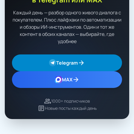
Каждый день — разбор одного живого диалога с
покупателем. Плюс лайфхаки по автоматизации
и обзоры ИИ-инструментов. Один и тот же
контент в обоих каналах — выбирайте, где
удобнее
arrow_forward
Telegram
arrow_forward
MAX
group
1000+ подписчиков
article
Новые посты каждый день