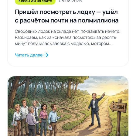
08.08.2026
Кейсы ИИ на сайте
Пришёл посмотреть лодку — ушёл
с расчётом почти на полмиллиона
Свободных лодок на складе нет, показывать нечего.
Разбираем, как из «сначала посмотрю» за десять
минут получилась заявка с моделью, мотором...
arrow_forward
Читать далее