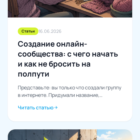
16.06.2026
Статьи
Создание онлайн-
сообщества: с чего начать
и как не бросить на
полпути
Представьте: вы только что создали группу
в интернете. Придумали название,
загрузили обложку, написали первый пост.
Читать статью
arrow_forward
Откинулись на спинку кресла и...