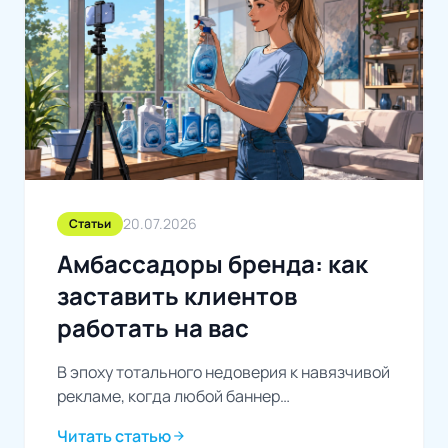
20.07.2026
Статьи
Амбассадоры бренда: как
заставить клиентов
работать на вас
В эпоху тотального недоверия к навязчивой
рекламе, когда любой баннер
воспринимается как фоновый шум, перед
Читать статью
arrow_forward
бизнесом встает сложная задача: как...