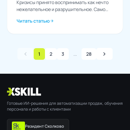
Кризисы принято воспринимать как нечто
нежелательное и разрушительное. Само
слово вызывает ассоциации с потерями,
Читать статью
arrow_forward
неопределенностью и тревогой. Однако
кризис —...
chevron_left
chevron_right
1
2
3
...
28
Готовые ИИ-решения для автоматизации продаж, обучения
персонала и работы с клиентами
Резидент Сколково