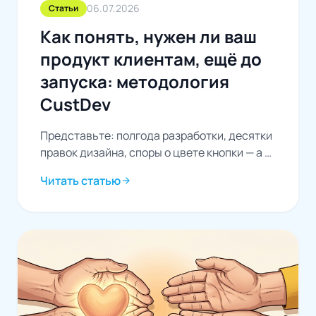
06.07.2026
Статьи
Как понять, нужен ли ваш
продукт клиентам, ещё до
запуска: методология
CustDev
Представьте: полгода разработки, десятки
правок дизайна, споры о цвете кнопки — а в
день запуска выясняется, что продукт не
Читать статью
arrow_forward
нужен...