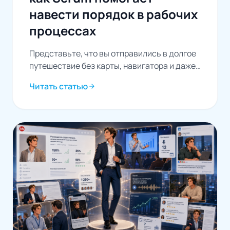
навести порядок в рабочих
процессах
Представьте, что вы отправились в долгое
путешествие без карты, навигатора и даже
понимания конечного маршрута. Скорее
Читать статью
arrow_forward
всего, вы будете постоянно...