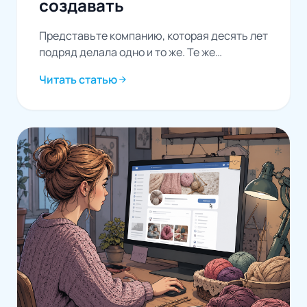
создавать
Представьте компанию, которая десять лет
подряд делала одно и то же. Те же
процессы, те же продукты, те же
Читать статью
arrow_forward
совещания...