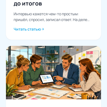
до итогов
Интервью кажется чем-то простым:
пришёл, спросил, записал ответ. На деле
это отдельное искусство со своими
Читать статью
arrow_forward
правилами, и от того, насколько...