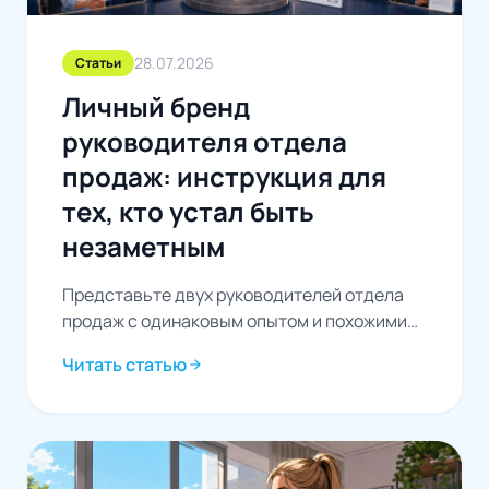
28.07.2026
Статьи
Личный бренд
руководителя отдела
продаж: инструкция для
тех, кто устал быть
незаметным
Представьте двух руководителей отдела
продаж с одинаковым опытом и похожими
показателями. Одного зовут спикером на
Читать статью
arrow_forward
конференции и пишут о нем...