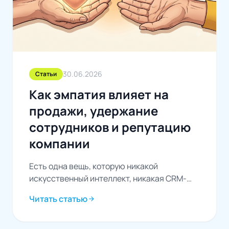
30.06.2026
Статьи
Как эмпатия влияет на
продажи, удержание
сотрудников и репутацию
компании
Есть одна вещь, которую никакой
искусственный интеллект, никакая CRM-
система и никакой дашборд с метриками не
Читать статью
arrow_forward
способны заменить — умение
почувствовать,...