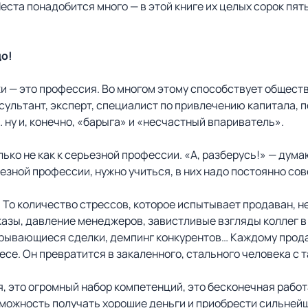
ста понадобится много — в этой книге их целых сорок пять
до!
ажи — это профессия. Во многом этому способствует общес
сультант, эксперт, специалист по привлечению капитала, 
ну и, конечно, «барыга» и «несчастный впариватель».
лько не как к серьезной профессии. «А, разберусь!» — дума
рьезной профессии, нужно учиться, в них надо постоянно с
. То количество стрессов, которое испытывает продаван, н
азы, давление менеджеров, завистливые взгляды коллег в
рывающиеся сделки, демпинг конкурентов… Каждому продав
несе. Он превратится в закаленного, стального человека с
, это огромный набор компетенций, это бесконечная работа
озможность получать хорошие деньги и приобрести сильней