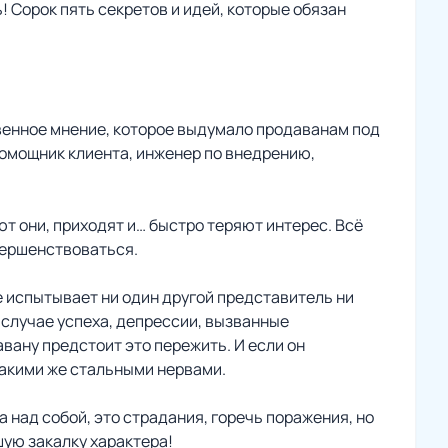
! Сорок пять секретов и идей, которые обязан
твенное мнение, которое выдумало продаванам под
помощник клиента, инженер по внедрению,
ют они, приходят и… быстро теряют интерес. Всё
овершенствоваться.
е испытывает ни один другой представитель ни
 случае успеха, депрессии, вызванные
ану предстоит это пережить. И если он
 такими же стальными нервами.
 над собой, это страдания, горечь поражения, но
шую закалку характера!