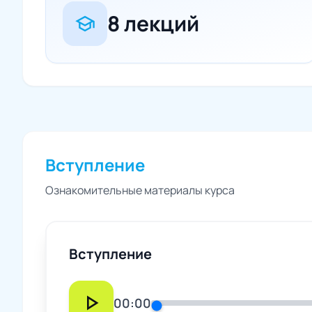
8 лекций
school
Вступление
Ознакомительные материалы курса
Вступление
play_arrow
00:00