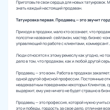
Приготовьте свои сердца для новых татуировок. Ме
знать каждый настоящий продаван.
Татуировка первая. Продавец — это звучит гор
Приходя в продажи, мало кто осознает, что прод
полсотни названий: сейлзмэн, мастер, бизнес-кон
управляющий по работе с клиентами, коммерсант… 
Люди относятся к этому ремеслу как угодно, но то
дело в том, что продажам, как и любой другой се
Продавец — это воин. Работа в продажах закаляет
одной другой офисной профессии. Постоянные отк
неадекватным поведением некоторых Клиентов, с
выдержит, ему уже ничего не будет страшно в биз
Продавец — это профессия, которой нужно учиться
это и победы, гордость за свое дело, отличная в