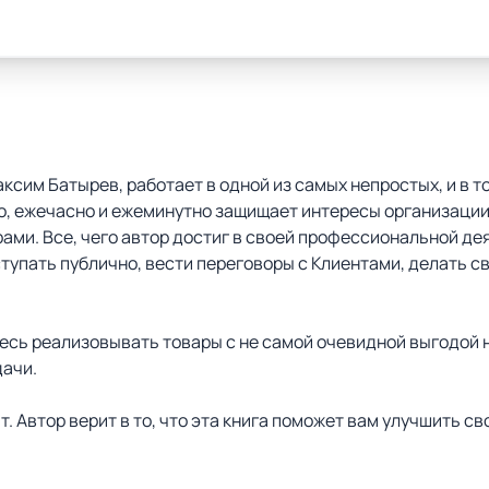
Максим Батырев, работает в одной из самых непростых, и в 
но, ежечасно и ежеминутно защищает интересы организации
ми. Все, чего автор достиг в своей профессиональной дея
тупать публично, вести переговоры с Клиентами, делать с
сь реализовывать товары с не самой очевидной выгодой н
дачи.
т. Автор верит в то, что эта книга поможет вам улучшить с