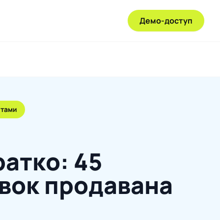
Демо-доступ
нтами
ратко: 45
вок продавана