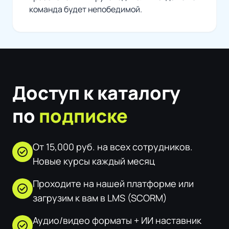
команда будет непобедимой.
Доступ к каталогу
по
подписке
От 15,000 руб. на всех сотрудников.
check_circle
Новые курсы каждый месяц
Проходите на нашей платформе или
check_circle
загрузим к вам в LMS (SCORM)
Аудио/видео форматы + ИИ наставник
check_circle