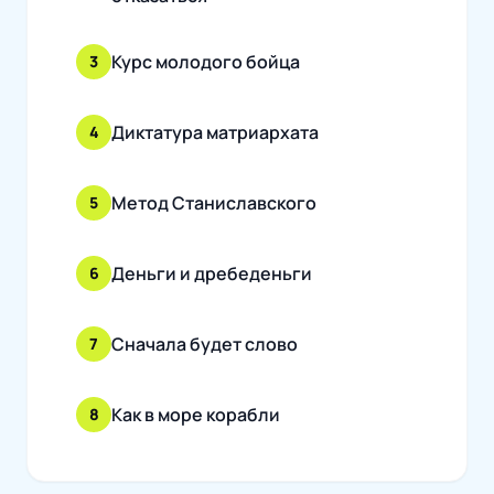
Курс молодого бойца
3
Диктатура матриархата
4
Метод Станиславского
5
Деньги и дребеденьги
6
Сначала будет слово
7
Как в море корабли
8