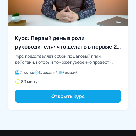
Курс: Первый день в роли
руководителя: что делать в первые 24
часа
Курс представляет собой пошаговый план
действий, который поможет уверенно провести
свой первый день в роли...
quiz
task_alt
school
7 тестов
12 заданий
7 лекций
schedule
80 минут
Открыть курс