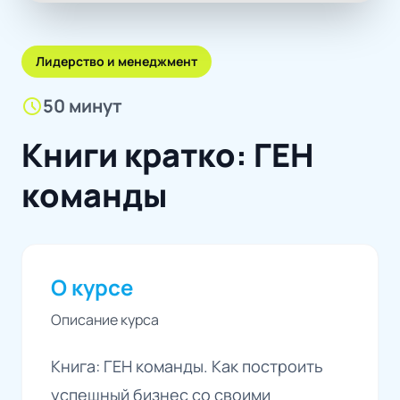
Лидерство и менеджмент
schedule
50 минут
Книги кратко: ГЕН
команды
О курсе
Описание курса
Книга: ГЕН команды. Как построить
успешный бизнес со своими