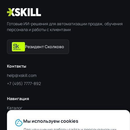
Готовые ИИ-решения для автоматизации продаж, обучения
персонала и работы с клиентами
Резидент Сколково
Контакты
help@xskill.com
+7 (495) 7777-892
Навигация
Каталог
Отрасли
cookie
Мы используем cookies
Блог
Для улучшения работы сайта и персонализации.