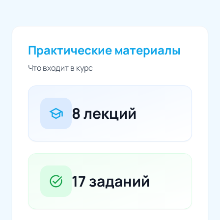
Практические материалы
Что входит в курс
8 лекций
school
17 заданий
task_alt