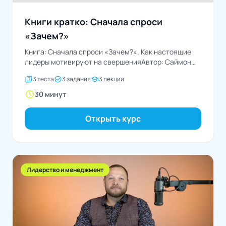
Книги кратко: Сначала спроси
«Зачем?»
Книга: Сначала спроси «Зачем?». Как настоящие
лидеры мотивируют на свершенияАвтор: Саймон
Синек
quiz
task_alt
school
3 теста
3 задания
3 лекции
schedule
30 минут
Открыть курс
Лидерство и менеджмент