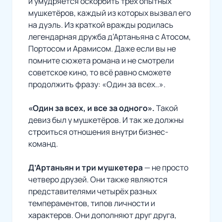
и умудряется оскорбить трёх опытных
мушкетёров, каждый из которых вызвал его
на дуэль. Из краткой вражды родилась
легендарная дружба д’Артаньяна с Атосом,
Портосом и Арамисом. Даже если вы не
помните сюжета романа и не смотрели
советское кино, то всё равно сможете
продолжить фразу: «Один за всех..».
«Один за всех, и все за одного».
Такой
девиз был у мушкетёров. И так же должны
строиться отношения внутри бизнес-
команд.
Д’Артаньян и три мушкетера
— не просто
четверо друзей. Они также являются
представителями четырёх разных
темпераментов, типов личности и
характеров. Они дополняют друг друга,