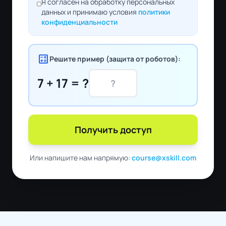
Я согласен на обработку персональных
данных и принимаю условия
политики
конфиденциальности
calculate
Решите пример (защита от роботов):
7 + 17 = ?
Получить доступ
Или напишите нам напрямую:
course@xskill.com