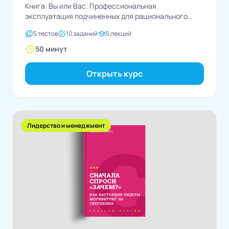
Книга: Вы или Вас. Профессиональная
эксплуатация подчиненных для рационального
руководителяАвтор: Александр Фридман
quiz
task_alt
school
5 тестов
10 заданий
5 лекций
schedule
50 минут
Открыть курс
Лидерство и менеджмент