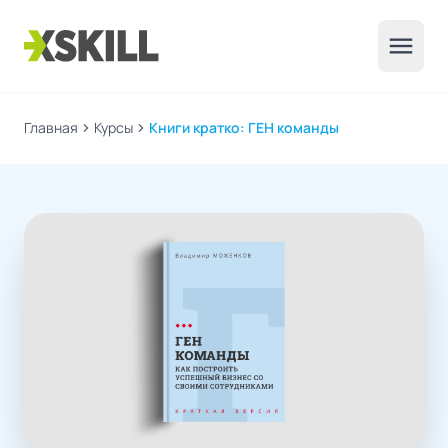
menu
Главная
chevron_right
Курсы
chevron_right
Книги кратко: ГЕН команды