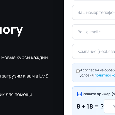
логу
в. Новые курсы каждый
Я согласен на обра
загрузим к вам в LMS
условия
политики 
calculate
ик для помощи
Решите пример (з
8 + 18 = ?