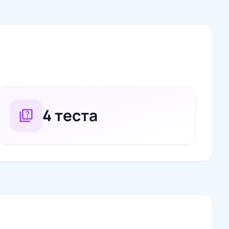
4 теста
quiz