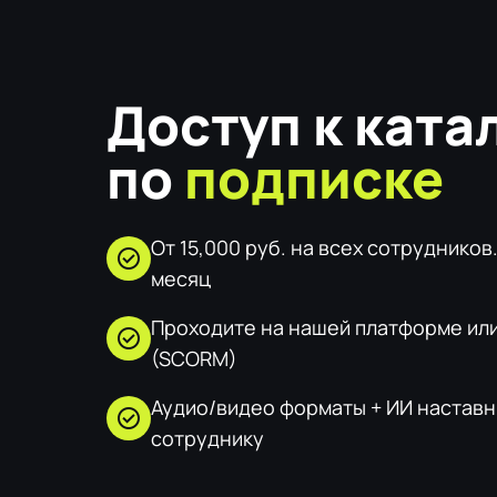
Доступ к ката
по
подписке
От 15,000 руб. на всех сотруднико
check_circle
месяц
Проходите на нашей платформе или 
check_circle
(SCORM)
Аудио/видео форматы + ИИ наставн
check_circle
сотруднику