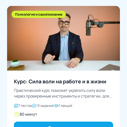
Психология и самопознание
Курс: Сила воли на работе и в жизни
Практический курс поможет укрепить силу воли
через проверенные инструменты и стратегии, для
достижений целей в...
quiz
task_alt
school
7 тестов
13 заданий
7 лекций
schedule
80 минут