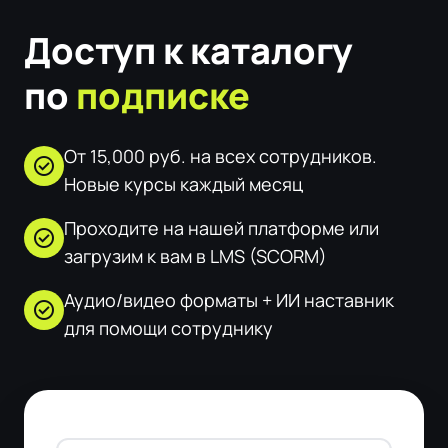
Доступ к каталогу
по
подписке
От 15,000 руб. на всех сотрудников.
check_circle
Новые курсы каждый месяц
Проходите на нашей платформе или
check_circle
загрузим к вам в LMS (SCORM)
Аудио/видео форматы + ИИ наставник
check_circle
для помощи сотруднику