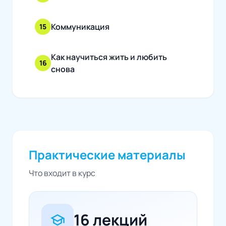
Коммуникация
15
Как научиться жить и любить
16
снова
Практические материалы
Что входит в курс
16 лекций
school