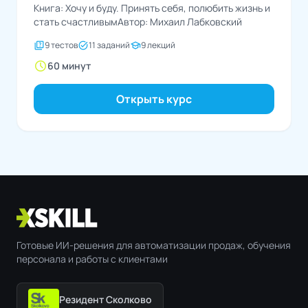
Книга: Хочу и буду. Принять себя, полюбить жизнь и
стать счастливымАвтор: Михаил Лабковский
quiz
task_alt
school
9 тестов
11 заданий
9 лекций
schedule
60 минут
Открыть курс
Готовые ИИ-решения для автоматизации продаж, обучения
персонала и работы с клиентами
Резидент Сколково