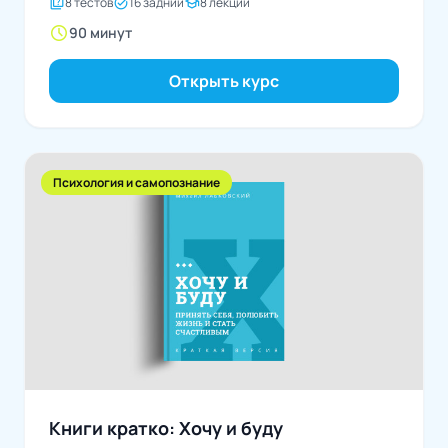
quiz
task_alt
school
8 тестов
16 задний
8 лекций
schedule
90 минут
Открыть курс
Психология и самопознание
Книги кратко: Хочу и буду