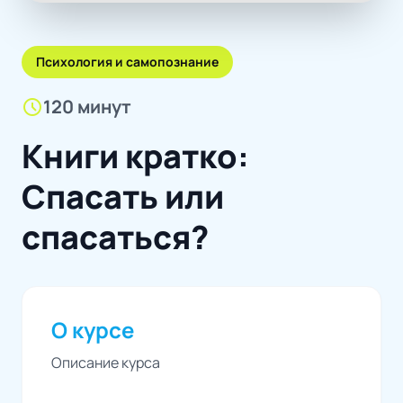
Психология и самопознание
schedule
120 минут
Книги кратко:
Спасать или
спасаться?
О курсе
Описание курса