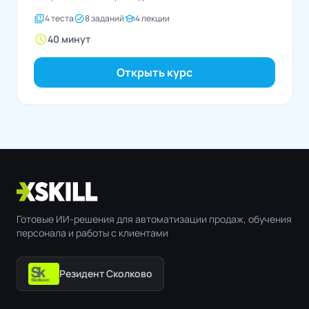
quiz
task_alt
school
4 теста
8 заданий
4 лекции
schedule
40 минут
Открыть курс
Готовые ИИ-решения для автоматизации продаж, обучения
персонала и работы с клиентами
Резидент Сколково