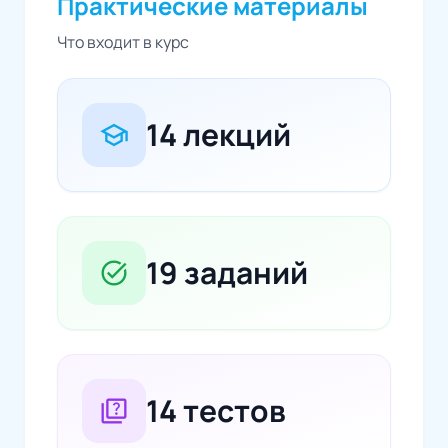
Практические материалы
Что входит в курс
14 лекций
school
19 заданий
task_alt
14 тестов
quiz