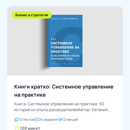
Бизнес и стратегия
Книги кратко: Системное управление
на практике
Книга: Системное управление на практике. 50
историй из опыта руководителейАвтор: Евгений
Севастьянов
quiz
task_alt
school
12 тестов
24 задания
12 лекций
schedule
100 минут