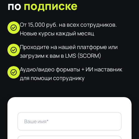
по
подписке
От 15,000 руб. на всех сотрудников.
check_circle
Новые курсы каждый месяц
Проходите на нашей платформе или
check_circle
загрузим к вам в LMS (SCORM)
Аудио/видео форматы + ИИ наставник
check_circle
для помощи сотруднику