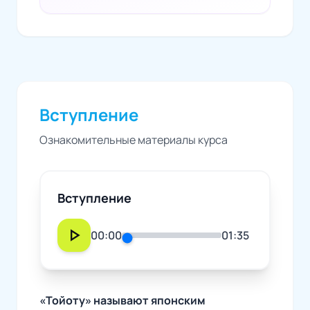
Вступление
Ознакомительные материалы курса
Вступление
play_arrow
00:00
01:35
«Тойоту» называют японским