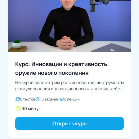
Курс: Инновации и креативность:
оружие нового поколения
На курсе рассмотрим роль инноваций, инструменты
стимулирования инновационного мышления, кейсы
проектов, риски и их минимизацию.
quiz
task_alt
school
8 тестов
16 заданий
8 лекций
schedule
90 минут
Открыть курс