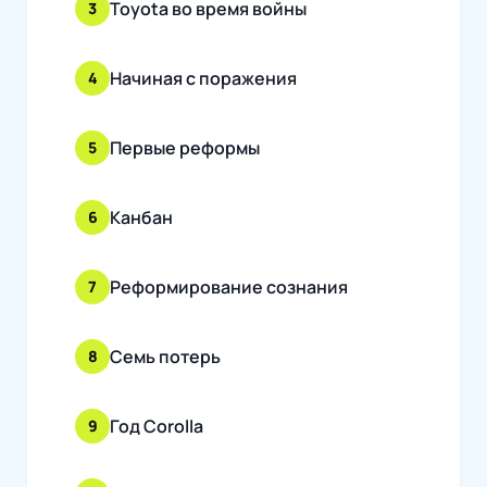
Toyota во время войны
3
Начиная с поражения
4
Первые реформы
5
Канбан
6
Реформирование сознания
7
Семь потерь
8
Год Corolla
9