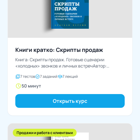
Книги кратко: Скрипты продаж
Книга: Скрипты продаж. Готовые сценарии
«холодных» звонков и личных встречАвтор:
Дмитрий Ткаченко
quiz
task_alt
school
7 тестов
7 заданий
7 лекций
schedule
50 минут
Открыть курс
Продажи и работа с клиентами