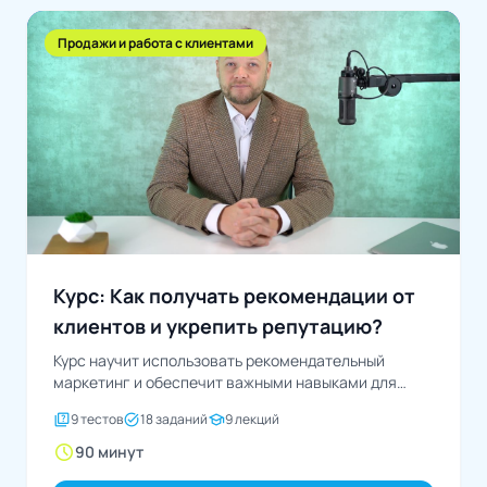
Продажи и работа с клиентами
Курс: Как получать рекомендации от
клиентов и укрепить репутацию?
Курс научит использовать рекомендательный
маркетинг и обеспечит важными навыками для
построения позитивного имиджа компании.
quiz
task_alt
school
9 тестов
18 заданий
9 лекций
Изучение...
schedule
90 минут