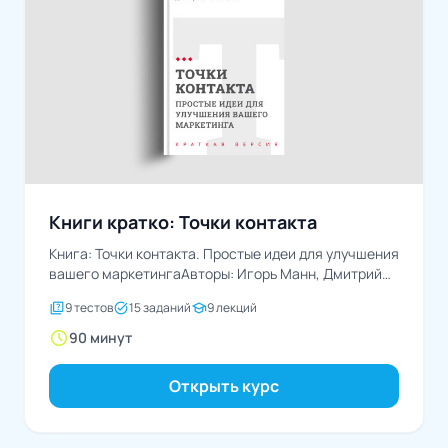
Книги кратко: Точки контакта
Книга: Точки контакта. Простые идеи для улучшения
вашего маркетингаАвторы: Игорь Манн, Дмитрий
Турусин
quiz
task_alt
school
9 тестов
15 заданий
9 лекций
schedule
90 минут
Открыть курс