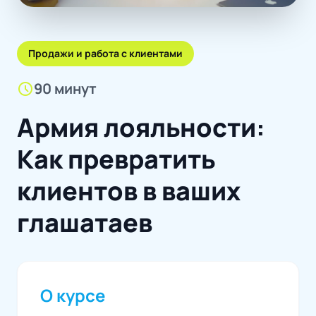
Продажи и работа с клиентами
schedule
90 минут
Армия лояльности:
Как превратить
клиентов в ваших
глашатаев
О курсе