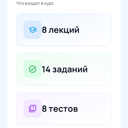
Что входит в курс
8 лекций
school
14 заданий
task_alt
8 тестов
quiz