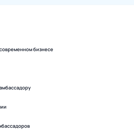
 современном бизнесе
к амбассадору
мии
амбассадоров