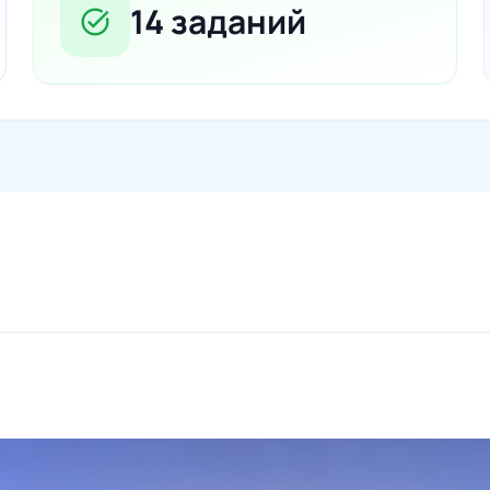
14 заданий
task_alt