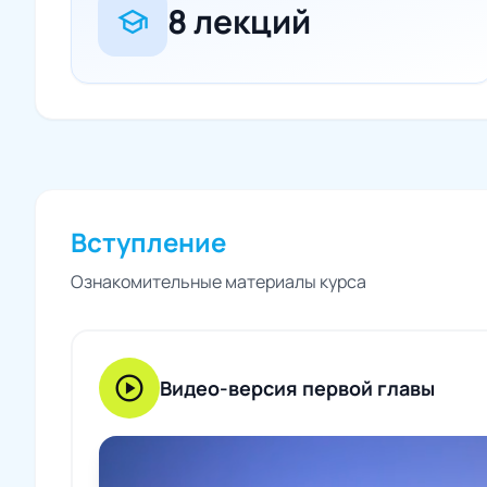
8 лекций
school
Вступление
Ознакомительные материалы курса
play_circle
Видео-версия первой главы