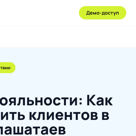
Демо-доступ
нтами
ояльности: Как
ить клиентов в
лашатаев