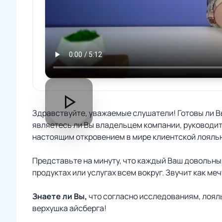
play_arrow
Здравствуйте, уважаемые слушатели! Готовы ли В
являетесь ли Вы владельцем компании, руководит
настоящим откровением в мире клиентской лояль
Представьте на минуту, что каждый Ваш довольны
продуктах или услугах всем вокруг. Звучит как ме
Знаете ли Вы,
что согласно исследованиям, лоял
верхушка айсберга!