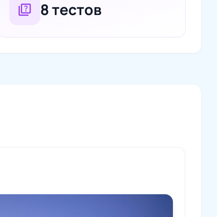
8 тестов
quiz