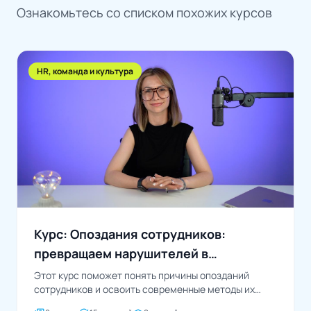
Ознакомьтесь со списком похожих курсов
HR, команда и культура
Курс: Опоздания сотрудников:
превращаем нарушителей в
пунктуальных
Этот курс поможет понять причины опозданий
сотрудников и освоить современные методы их
предотвращения через мотивацию,...