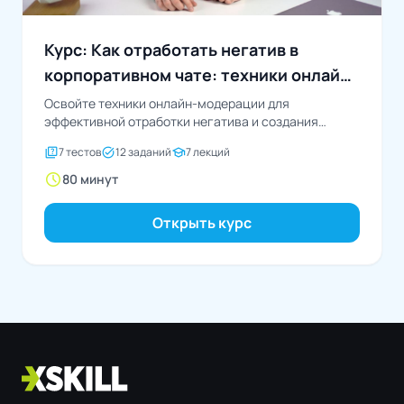
Курс: Как отработать негатив в
корпоративном чате: техники онлайн-
модерации
Освойте техники онлайн-модерации для
эффективной отработки негатива и создания
позитивной атмосферы в корпоративных чатах
quiz
task_alt
school
7 тестов
12 заданий
7 лекций
schedule
80 минут
Открыть курс