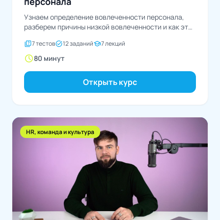
персонала
Узнаем определение вовлеченности персонала,
разберем причины низкой вовлеченности и как это
исправить
quiz
task_alt
school
7 тестов
12 заданий
7 лекций
schedule
80 минут
Открыть курс
HR, команда и культура