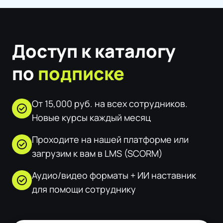
Доступ к каталогу
по
подписке
От 15,000 руб. на всех сотрудников.
check_circle
Новые курсы каждый месяц
Проходите на нашей платформе или
check_circle
загрузим к вам в LMS (SCORM)
Аудио/видео форматы + ИИ наставник
check_circle
для помощи сотруднику