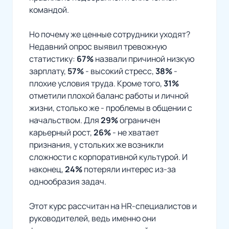
командой.
Но почему же ценные сотрудники уходят?
Недавний опрос выявил тревожную
статистику:
67%
назвали причиной низкую
зарплату,
57%
- высокий стресс,
38%
-
плохие условия труда. Кроме того,
31%
отметили плохой баланс работы и личной
жизни, столько же - проблемы в общении с
начальством. Для
29%
ограничен
карьерный рост,
26%
- не хватает
признания, у стольких же возникли
сложности с корпоративной культурой. И
наконец,
24%
потеряли интерес из-за
однообразия задач.
Этот курс рассчитан на HR-специалистов и
руководителей, ведь именно они