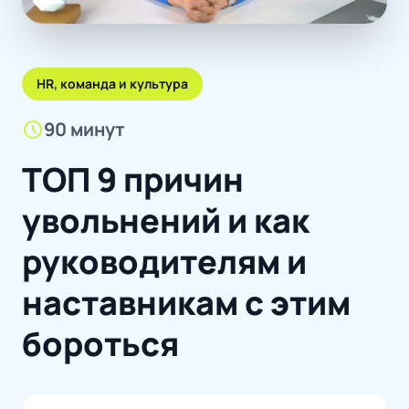
HR, команда и культура
schedule
90 минут
ТОП 9 причин
увольнений и как
руководителям и
наставникам с этим
бороться