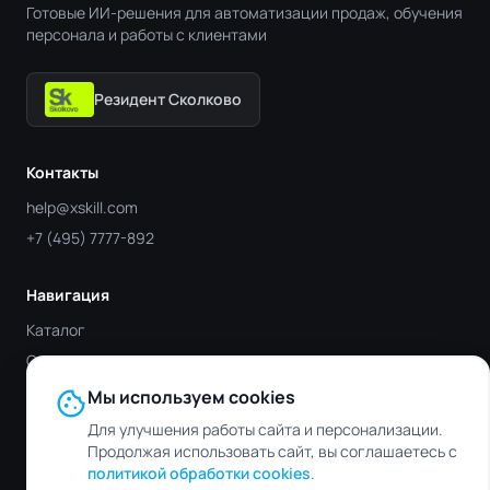
Готовые ИИ-решения для автоматизации продаж, обучения
персонала и работы с клиентами
Резидент Сколково
Контакты
help@xskill.com
+7 (495) 7777-892
Навигация
Каталог
Отрасли
Блог
cookie
Мы используем cookies
Контакты
Для улучшения работы сайта и персонализации.
Продолжая использовать сайт, вы соглашаетесь с
политикой обработки cookies
.