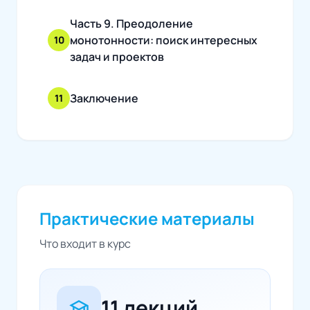
Часть 9. Преодоление
монотонности: поиск интересных
10
задач и проектов
Заключение
11
Практические материалы
Что входит в курс
11 лекций
school