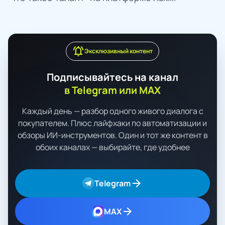
notifications_active
Эксклюзивный контент
Подписывайтесь на канал
в Telegram или MAX
Каждый день — разбор одного живого диалога с
покупателем. Плюс лайфхаки по автоматизации и
обзоры ИИ-инструментов. Один и тот же контент в
обоих каналах — выбирайте, где удобнее
arrow_forward
Telegram
arrow_forward
MAX