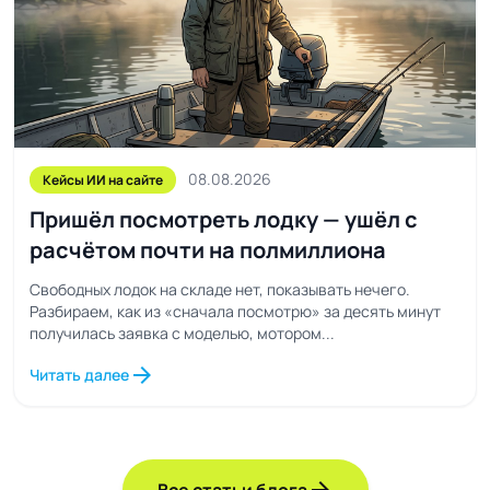
08.08.2026
Кейсы ИИ на сайте
Пришёл посмотреть лодку — ушёл с
расчётом почти на полмиллиона
Свободных лодок на складе нет, показывать нечего.
Разбираем, как из «сначала посмотрю» за десять минут
получилась заявка с моделью, мотором...
arrow_forward
Читать далее
arrow_forward
Все статьи блога