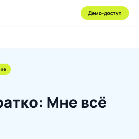
Демо-доступ
ние
ратко: Мне всё