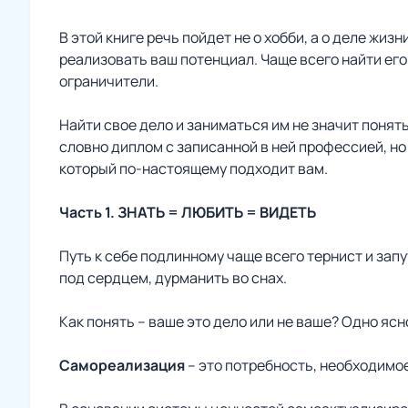
В этой книге речь пойдет не о хобби, а о деле жи
реализовать ваш потенциал. Чаще всего найти ег
ограничители.
Найти свое дело и заниматься им не значит понят
словно диплом с записанной в ней профессией, но 
который по-настоящему подходит
вам
.
Часть 1. ЗНАТЬ = ЛЮБИТЬ = ВИДЕТЬ
Путь к себе подлинному чаще всего тернист и запу
под сердцем, дурманить во снах.
Как понять – ваше это дело или не ваше? Одно яс
Самореализация
– это потребность, необходимо