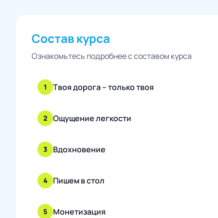
Состав курса
Ознакомьтесь подробнее с составом курса
Твоя дорога – только твоя
1
Ощущение легкости
2
Вдохновение
3
Пишем в стол
4
Монетизация
5