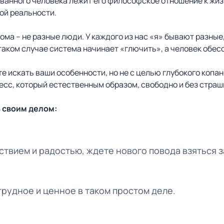
анного человека лежит его философское отношение к жизни
ой реальности.
дома – не разные люди. У каждого из нас «я» бывают разные,
 таком случае система начинает «глючить», а человек обес
е искать ваши особенности, но не с целью глубокого копа
есс, который естественным образом, свободно и без страш
ь своим делом:
ствием и радостью, ждете нового повода взяться з
трудное и ценное в таком простом деле.