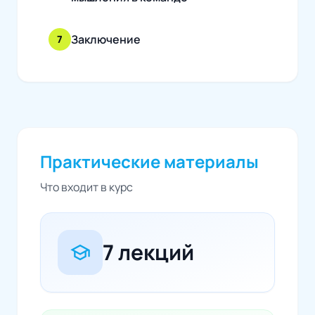
Заключение
7
Практические материалы
Что входит в курс
7 лекций
school