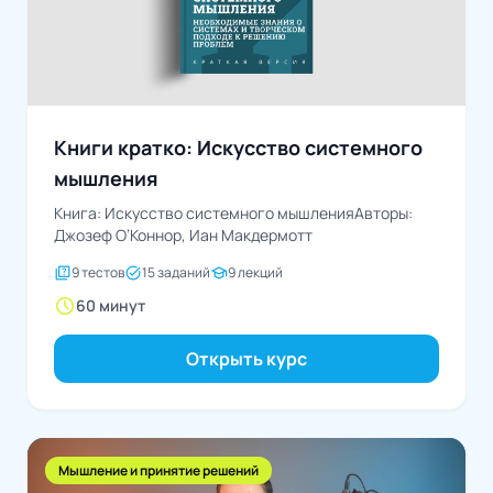
Книги кратко: Искусство системного
мышления
Книга: Искусство системного мышленияАвторы:
Джозеф О’Коннор, Иан Макдермотт
quiz
task_alt
school
9 тестов
15 заданий
9 лекций
schedule
60 минут
Открыть курс
Мышление и принятие решений