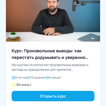
Курс: Произвольные выводы: как
перестать додумывать и уверенно
действовать
Мы изучим психологию произвольных выводов и
методы их преодоления для принятия
обоснованных решений и повышения...
quiz
task_alt
school
8 тестов
16 заданий
8 лекций
schedule
90 минут
Открыть курс