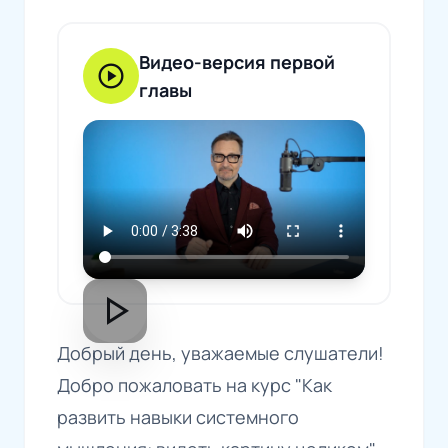
Видео-версия первой
play_circle
главы
play_arrow
Добрый день, уважаемые слушатели!
Добро пожаловать на курс "Как
развить навыки системного