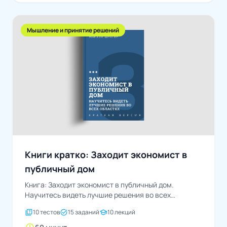
Мышление и принятие решений
Книги кратко: Заходит экономист в
публичный дом
Книга: Заходит экономист в публичный дом.
Научитесь видеть лучшие решения во всех
областяхАвтор: Эллисон Шрагер
quiz
task_alt
school
10 тестов
15 заданий
10 лекций