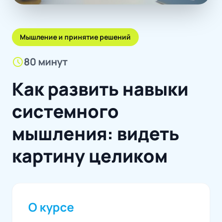
Мышление и принятие решений
schedule
80 минут
Как развить навыки
системного
мышления: видеть
картину целиком
О курсе