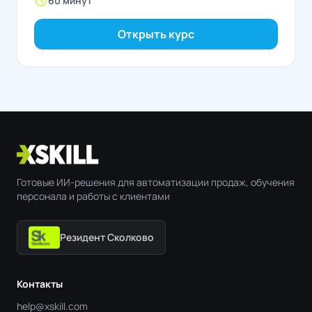
schedule
60 минут
Открыть курс
Готовые ИИ-решения для автоматизации продаж, обучения
персонала и работы с клиентами
Резидент Сколково
Контакты
help@xskill.com