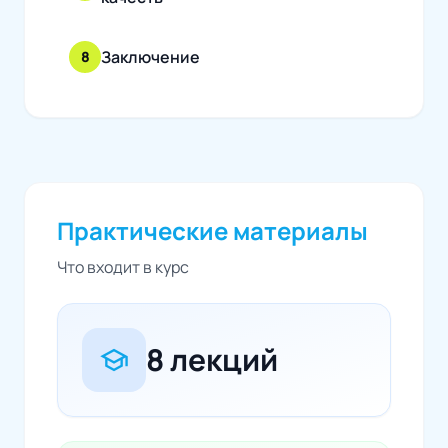
Заключение
8
Практические материалы
Что входит в курс
8 лекций
school