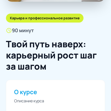
Карьера и профессиональное развитие
schedule
90 минут
Твой путь наверх:
карьерный рост шаг
за шагом
О курсе
Описание курса