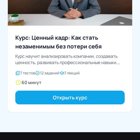
Курс: Ценный кадр: Как стать
незаменимым без потери себя
Курс научит анализировать компании, создавать
ценность, развивать профессиональные навыки,
эффективно взаимодействовать и строить карьеру,
quiz
task_alt
school
7 тестов
12 заданий
7 лекций
сохраняя...
schedule
60 минут
Открыть курс