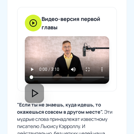
Видео-версия первой
play_circle
главы
play_arrow
"Если ты не знаешь, куда идешь, то
окажешься совсем в другом месте".
Эти
мудрые слова принадлежат известному
писателю Льюису Кэрроллу. И
действительно, без четких целей наша