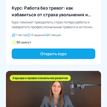
Курс: Работа без тревог: как
избавиться от страха увольнения и
раскрыть свой потенциал
Курс поможет преодолеть страх потери работы и
превратить профессиональные тревоги в источник
мотивации для карьерного...
quiz
task_alt
school
7 тестов
13 заданий
7 лекций
schedule
80 минут
Открыть курс
Карьера и профессиональное развитие