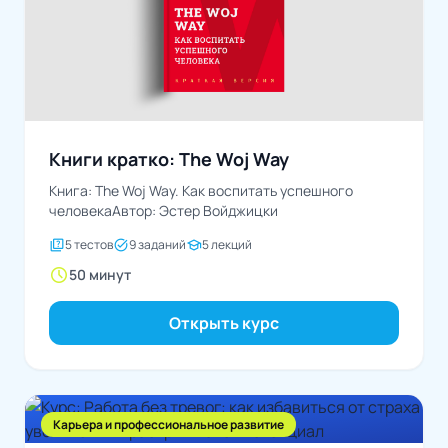
Книги кратко: The Woj Way
Книга: The Woj Way. Как воспитать успешного
человекаАвтор: Эстер Войджицки
quiz
task_alt
school
5 тестов
9 заданий
5 лекций
schedule
50 минут
Открыть курс
Карьера и профессиональное развитие