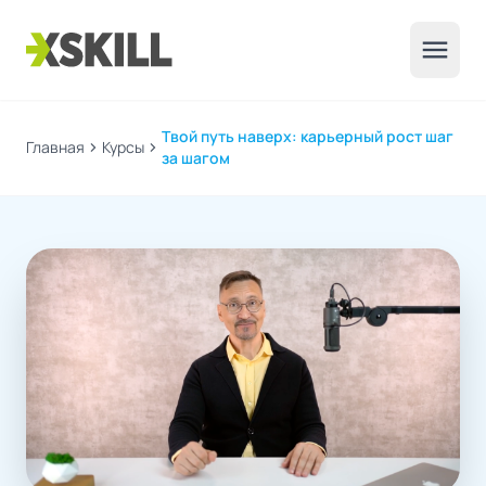
menu
Твой путь наверх: карьерный рост шаг
Главная
chevron_right
Курсы
chevron_right
за шагом