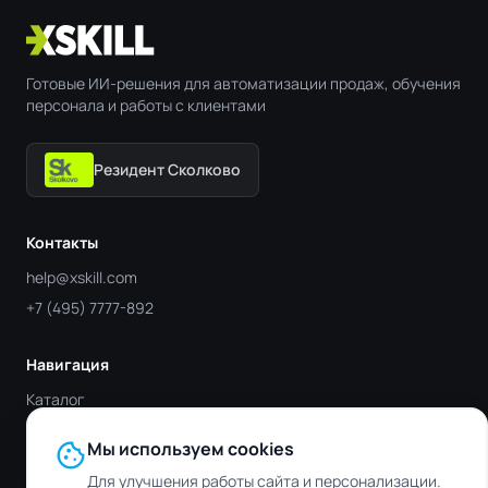
Готовые ИИ-решения для автоматизации продаж, обучения
персонала и работы с клиентами
Резидент Сколково
Контакты
help@xskill.com
+7 (495) 7777-892
Навигация
Каталог
Отрасли
cookie
Мы используем cookies
Блог
Для улучшения работы сайта и персонализации.