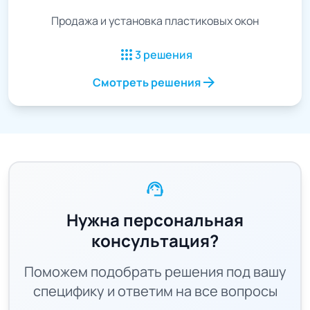
Продажа и установка пластиковых окон
apps
3 решения
arrow_forward
Смотреть решения
support_agent
Нужна персональная
консультация?
Поможем подобрать решения под вашу
специфику и ответим на все вопросы