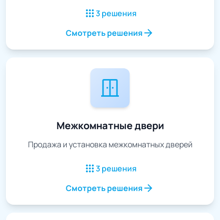
apps
3 решения
arrow_forward
Смотреть решения
door_sliding
Межкомнатные двери
Продажа и установка межкомнатных дверей
apps
3 решения
arrow_forward
Смотреть решения