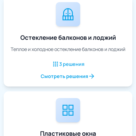
balcony
Остекление балконов и лоджий
Теплое и холодное остекление балконов и лоджий
apps
3 решения
arrow_forward
Смотреть решения
grid_view
Пластиковые окна