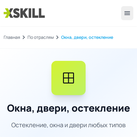
menu
chevron_right
chevron_right
Главная
По отраслям
Окна, двери, остекление
window
Окна, двери, остекление
Остекление, окна и двери любых типов