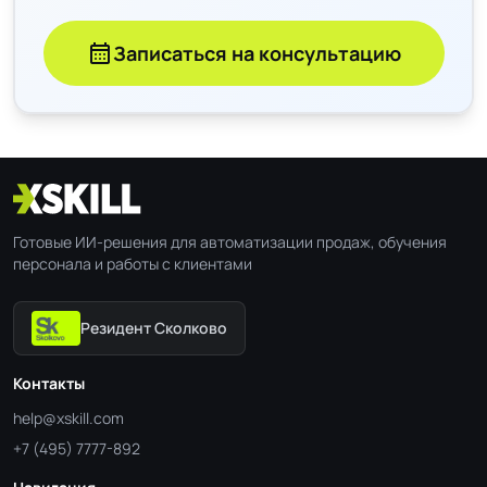
calendar_month
Записаться на консультацию
Готовые ИИ-решения для автоматизации продаж, обучения
персонала и работы с клиентами
Резидент Сколково
Контакты
help@xskill.com
+7 (495) 7777-892