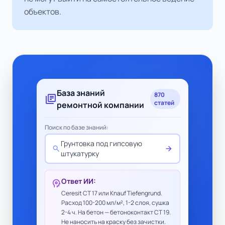
объектов.
База знаний
870
library_books
статей
ремонтной компании
Поиск по базе знаний:
Грунтовка под гипсовую
search
arrow_forward
штукатурку
Ответ ИИ:
psychology
Ceresit CT 17 или Knauf Tiefengrund.
Расход 100-200 мл/м², 1-2 слоя, сушка
2-4 ч. На бетон — бетоноконтакт CT 19.
Не наносить на краску без зачистки.