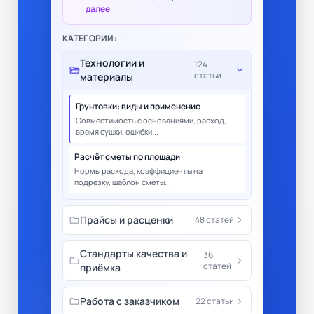
далее
КАТЕГОРИИ:
Технологии и
124
folder_open
expand_more
статьи
материалы
Грунтовки: виды и применение
Совместимость с основаниями, расход,
время сушки, ошибки...
Расчёт сметы по площади
Нормы расхода, коэффициенты на
подрезку, шаблон сметы...
folder
Прайсы и расценки
chevron_right
48 статей
Стандарты качества и
36
folder
chevron_right
статей
приёмка
folder
Работа с заказчиком
chevron_right
22 статьи