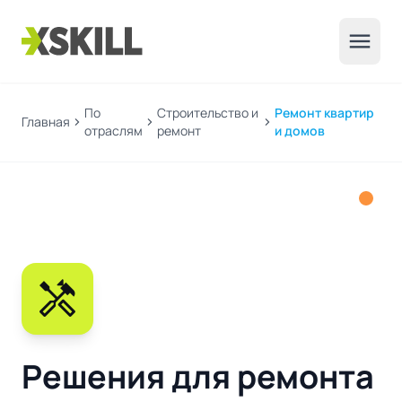
menu
По
Строительство и
Ремонт квартир
Главная
chevron_right
chevron_right
chevron_right
отраслям
ремонт
и домов
handyman
Решения для ремонта