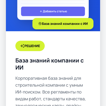
add
Добавить статью
psychology
База знаний компании с ИИ
auto_awesome
РЕШЕНИЕ
База знаний компании с
ИИ
Корпоративная база знаний для
строительной компании с умным
ИИ-поиском. Все регламенты по
видам работ, стандарты качества,
технологические карты, прайсы,