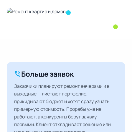
Больше заявок
phone_in_talk
Заказчики планируют ремонт вечерами и в
выходные — листают портфолио,
прикидывают бюджет и хотят сразу узнать
примерную стоимость. Прорабы уже не
работают, а конкуренты берут заявку
первыми. Клиент откладывает решение или