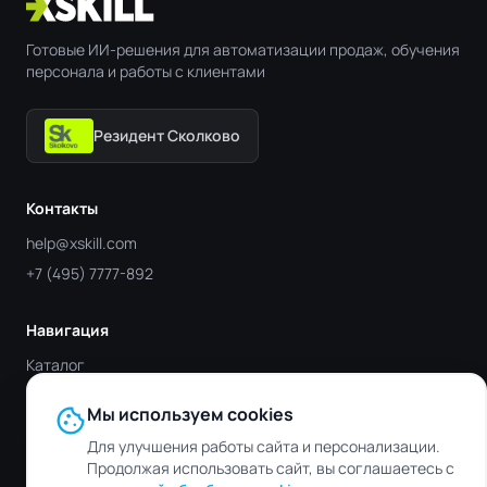
Готовые ИИ-решения для автоматизации продаж, обучения
персонала и работы с клиентами
Резидент Сколково
Контакты
help@xskill.com
+7 (495) 7777-892
Навигация
Каталог
Отрасли
cookie
Мы используем cookies
Блог
Для улучшения работы сайта и персонализации.
Контакты
Продолжая использовать сайт, вы соглашаетесь с