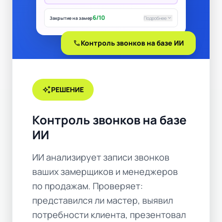
6/10
keyboard_arrow_down
Закрытие на замер
Подробнее
call
Контроль звонков на базе ИИ
auto_awesome
РЕШЕНИЕ
Контроль звонков на базе
ИИ
ИИ анализирует записи звонков
ваших замерщиков и менеджеров
по продажам. Проверяет:
представился ли мастер, выявил
потребности клиента, презентовал