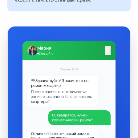
уходит к тем, кто отвечает сразу.
Мария
close
Онлайн
Сегодня, 14:23
👋 Здравствуйте! Я ассистент по
ремонту квартир.
Помогу рассчитать стоимость и
записать на замер. Какая площадь
квартиры?
60 квадратов, нужен
косметический ремонт
Отлично! Косметический ремонт