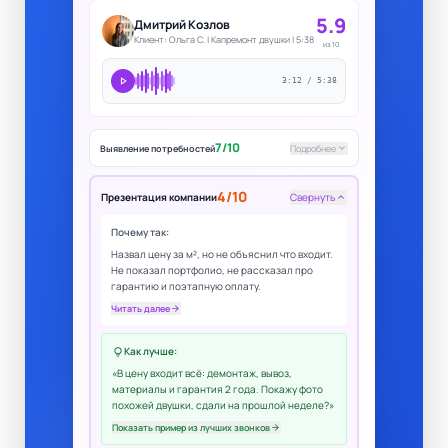
5.9
Дмитрий Козлов
Клиент: Ольга С. | Капремонт двушки | 5:38
из 10
play_arrow
3:12 / 5:38
7/10
keyboard_arrow_down
Выявление потребностей
Подробнее
4/10
Презентация компании
Свернуть
keyboard_arrow_up
Почему так:
Назвал цену за м², но не объяснил что входит.
Не показал портфолио, не рассказал про
гарантию и поэтапную оплату.
Читать далее
arrow_forward
Как лучше:
lightbulb
«В цену входит всё: демонтаж, вывоз,
материалы и гарантия 2 года. Покажу фото
похожей двушки, сдали на прошлой неделе?»
Показать пример из лучших звонков
arrow_forward