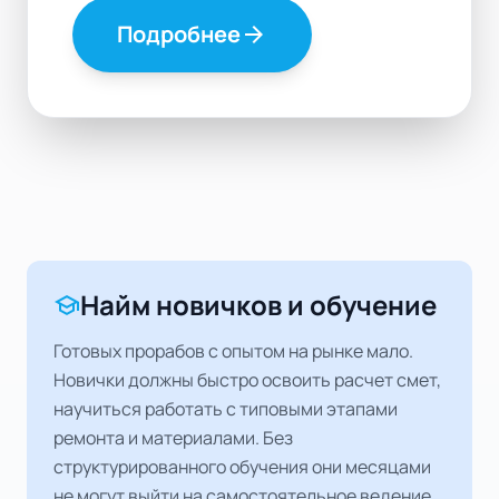
Подробнее
arrow_forward
Найм новичков и обучение
school
Готовых прорабов с опытом на рынке мало.
Новички должны быстро освоить расчет смет,
научиться работать с типовыми этапами
ремонта и материалами. Без
структурированного обучения они месяцами
не могут выйти на самостоятельное ведение