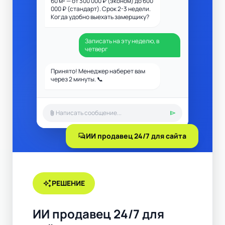
60 м² — от 300 000 ₽ (эконом) до 600
000 ₽ (стандарт). Срок 2-3 недели.
Когда удобно выехать замерщику?
Записать на эту неделю, в
четверг
Принято! Менеджер наберет вам
через 2 минуты. 📞
attach_file
send
forum
ИИ продавец 24/7 для сайта
auto_awesome
РЕШЕНИЕ
ИИ продавец 24/7 для