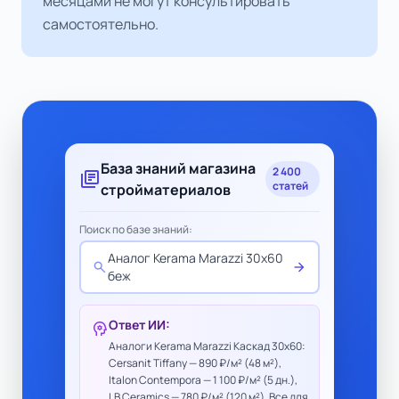
месяцами не могут консультировать
самостоятельно.
База знаний магазина
2 400
library_books
статей
стройматериалов
Поиск по базе знаний:
Аналог Kerama Marazzi 30x60
search
arrow_forward
беж
Ответ ИИ:
psychology
Аналоги Kerama Marazzi Каскад 30x60:
Cersanit Tiffany — 890 ₽/м² (48 м²),
Italon Contempora — 1 100 ₽/м² (5 дн.),
LB Ceramics — 780 ₽/м² (120 м²). Все для