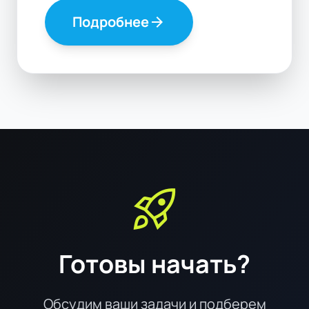
Подробнее
arrow_forward
rocket_launch
Готовы начать?
Обсудим ваши задачи и подберем