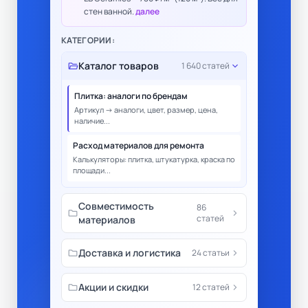
стен ванной.
далее
КАТЕГОРИИ:
folder_open
Каталог товаров
expand_more
1 640 статей
Плитка: аналоги по брендам
Артикул → аналоги, цвет, размер, цена,
наличие...
Расход материалов для ремонта
Калькуляторы: плитка, штукатурка, краска по
площади...
Совместимость
86
folder
chevron_right
статей
материалов
folder
Доставка и логистика
chevron_right
24 статьи
folder
Акции и скидки
chevron_right
12 статей