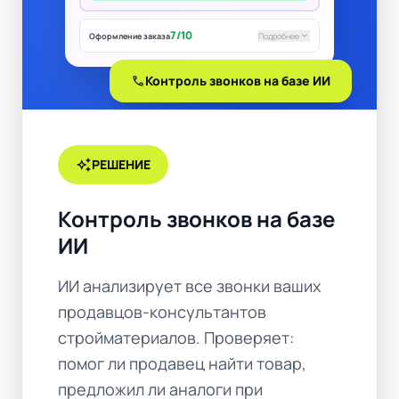
7/10
keyboard_arrow_down
Оформление заказа
Подробнее
call
Контроль звонков на базе ИИ
auto_awesome
РЕШЕНИЕ
Контроль звонков на базе
ИИ
ИИ анализирует все звонки ваших
продавцов-консультантов
стройматериалов. Проверяет:
помог ли продавец найти товар,
предложил ли аналоги при