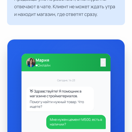
отвечают в чате. Клиент не может ждать утра
и находит магазин, где ответят сразу.
Мария
close
Онлайн
Сегодня, 14:23
👋 Здравствуйте! Я помощник в
магазине стройматериалов.
Помогу найти нужный товар. Что
ищете?
Мне нужен цемент М500, есть в
наличии?