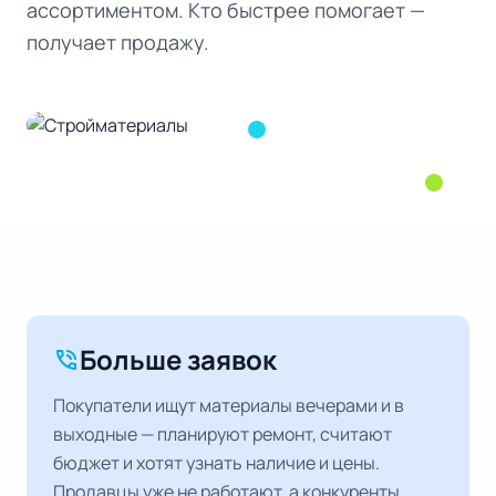
ассортиментом. Кто быстрее помогает —
получает продажу.
Больше заявок
phone_in_talk
Покупатели ищут материалы вечерами и в
выходные — планируют ремонт, считают
бюджет и хотят узнать наличие и цены.
Продавцы уже не работают, а конкуренты