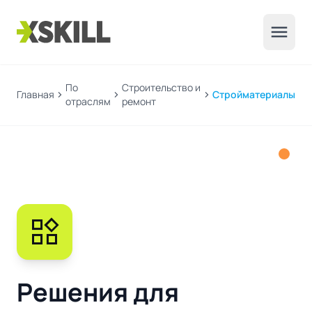
menu
По
Строительство и
Главная
chevron_right
chevron_right
chevron_right
Стройматериалы
отраслям
ремонт
widgets
Решения для