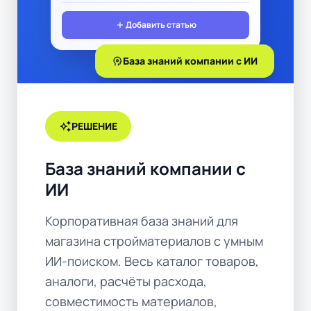
add
Добавить статью
psychology
База знаний компании с ИИ
auto_awesome
РЕШЕНИЕ
База знаний компании с
ИИ
Корпоративная база знаний для
магазина стройматериалов с умным
ИИ-поиском. Весь каталог товаров,
аналоги, расчёты расхода,
совместимость материалов,