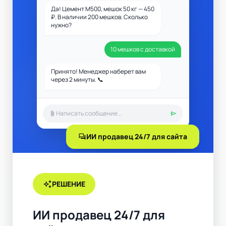
Да! Цемент М500, мешок 50 кг — 450
₽. В наличии 200 мешков. Сколько
нужно?
10 мешков с доставкой
Принято! Менеджер наберет вам
через 2 минуты. 📞
attach_file
send
forum
ИИ продавец 24/7 для сайта
auto_awesome
РЕШЕНИЕ
ИИ продавец 24/7 для