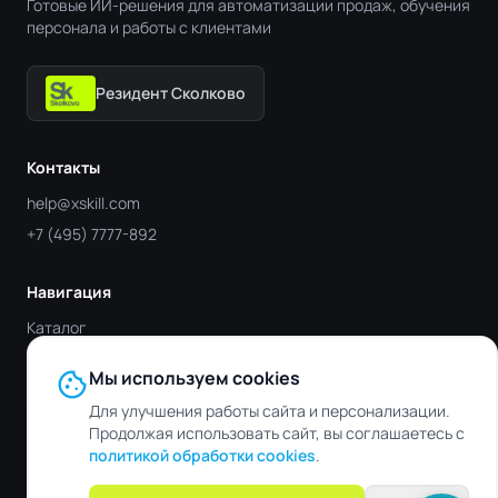
Готовые ИИ-решения для автоматизации продаж, обучения
персонала и работы с клиентами
Резидент Сколково
Контакты
help@xskill.com
+7 (495) 7777-892
Навигация
Каталог
Отрасли
cookie
Мы используем cookies
Блог
Для улучшения работы сайта и персонализации.
Контакты
Продолжая использовать сайт, вы соглашаетесь с
политикой обработки cookies
.