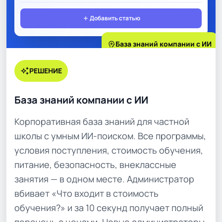
add
Добавить статью
psychology
База знаний компании с ИИ
auto_awesome
РЕШЕНИЕ
База знаний компании с ИИ
Корпоративная база знаний для частной
школы с умным ИИ-поиском. Все программы,
условия поступления, стоимость обучения,
питание, безопасность, внеклассные
занятия — в одном месте. Администратор
вбивает «Что входит в стоимость
обучения?» и за 10 секунд получает полный