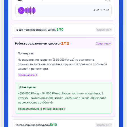
из 10
play_arrow
4:00 / 7:00
6/10
keyboard_arrow_down
Презентация программы школы
Подробнее
3/10
Работа с возражением «дорого»
Свернуть
keyboard_arrow_up
Почему так:
На возражение «дорого» (650 000 ₽/год) не разложила
стоимость: питание, продлёнка, кружки. Не сравнила с обычной
школой + репетиторы.
Читать далее
arrow_forward
Как лучше:
lightbulb
«650 000 ₽/год = 54 000 ₽/мес. Входит питание, продлёнка, 2
кружка — экономия 33 000 ₽/мес. vs обычная школа. Приходите
на экскурсию в субботу?»
Показать пример из лучших звонков
arrow_forward
5/10
keyboard_arrow_down
Приглашение на экскурсию
Подробнее