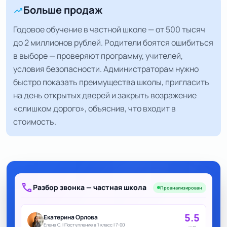
Больше продаж
trending_up
Годовое обучение в частной школе — от 500 тысяч
до 2 миллионов рублей. Родители боятся ошибиться
в выборе — проверяют программу, учителей,
условия безопасности. Администраторам нужно
быстро показать преимущества школы, пригласить
на день открытых дверей и закрыть возражение
«слишком дорого», объяснив, что входит в
стоимость.
call
Разбор звонка — частная школа
Проанализирован
5.5
Екатерина Орлова
Елена С. | Поступление в 1 класс | 7:00