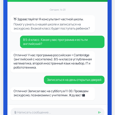
Сегодня, 14:23
👋 Здравствуйте! Я консультант частной школы.
Помогу узнать о нашей школе и записаться на
экскурсию. В какой класс будет поступать ребенок?
В 5-й класс. Какая у вас программа и есть ли
английский?
Отлично! У нас программа российская + Cambridge
(английский с носителем). В 5-м классе углубленная
математика, второй иностранный язык на выбор, IT и
робототехника.
Записаться на день открытых дверей
Отлично! Записал вас на субботу в 11:00. Проведем
экскурсию, познакомим с учителями. Жду вас! 🏫
attach_file
send