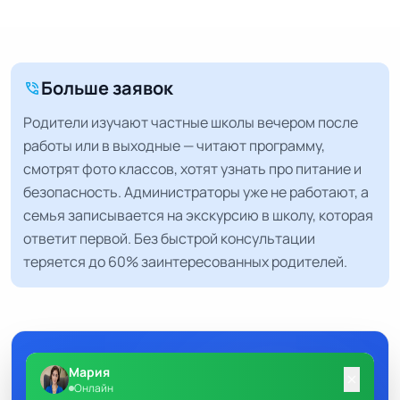
Больше заявок
phone_in_talk
Родители изучают частные школы вечером после
работы или в выходные — читают программу,
смотрят фото классов, хотят узнать про питание и
безопасность. Администраторы уже не работают, а
семья записывается на экскурсию в школу, которая
ответит первой. Без быстрой консультации
теряется до 60% заинтересованных родителей.
Мария
close
Онлайн