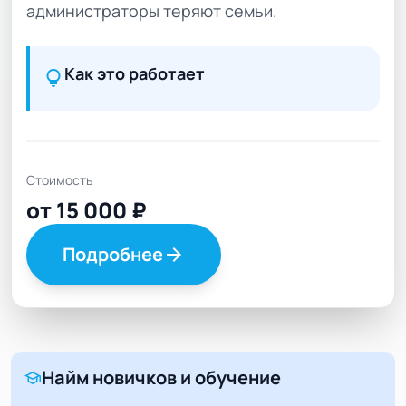
администраторы теряют семьи.
Как это работает
lightbulb
Стоимость
от 15 000 ₽
Подробнее
arrow_forward
Найм новичков и обучение
school