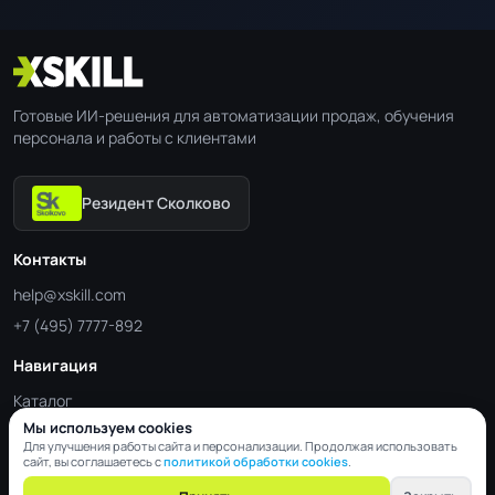
Готовые ИИ-решения для автоматизации продаж, обучения
персонала и работы с клиентами
Резидент Сколково
Контакты
help@xskill.com
+7 (495) 7777-892
Навигация
Каталог
Мы используем cookies
Отрасли
Для улучшения работы сайта и персонализации. Продолжая использовать
Блог
сайт, вы соглашаетесь с
политикой обработки cookies
.
Контакты