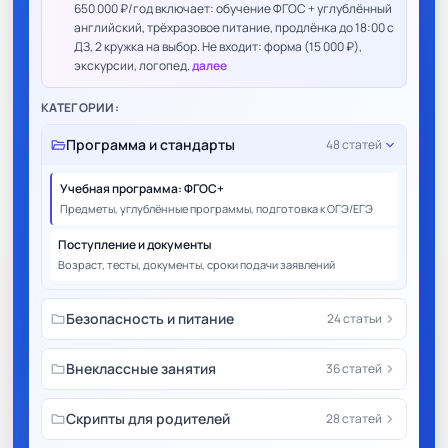
650 000 ₽/год включает: обучение ФГОС + углублённый
английский, трёхразовое питание, продлёнка до 18:00 с
ДЗ, 2 кружка на выбор. Не входит: форма (15 000 ₽),
экскурсии, логопед.
далее
КАТЕГОРИИ:
folder_open
Программа и стандарты
expand_more
48 статей
Учебная программа: ФГОС+
Предметы, углублённые программы, подготовка к ОГЭ/ЕГЭ
Поступление и документы
Возраст, тесты, документы, сроки подачи заявлений
folder
Безопасность и питание
chevron_right
24 статьи
folder
Внеклассные занятия
chevron_right
36 статей
folder
Скрипты для родителей
chevron_right
28 статей