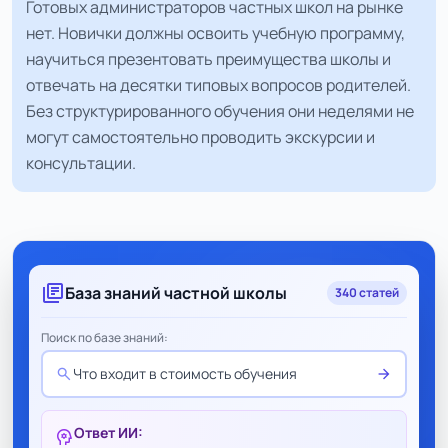
Готовых администраторов частных школ на рынке
нет. Новички должны освоить учебную программу,
научиться презентовать преимущества школы и
отвечать на десятки типовых вопросов родителей.
Без структурированного обучения они неделями не
могут самостоятельно проводить экскурсии и
консультации.
library_books
База знаний частной школы
340 статей
Поиск по базе знаний:
search
arrow_forward
Что входит в стоимость обучения
Ответ ИИ:
psychology