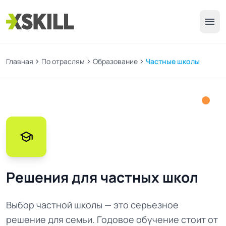
menu
Главная
chevron_right
По отраслям
chevron_right
Образование
chevron_right
Частные школы
school
Решения для частных школ
Выбор частной школы — это серьезное
решение для семьи. Годовое обучение стоит от