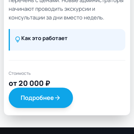
перечень с ценами. Новые администраторы
начинают проводить экскурсии и
консультации за дни вместо недель.
Как это работает
lightbulb
Стоимость
от 20 000 ₽
Подробнее
arrow_forward