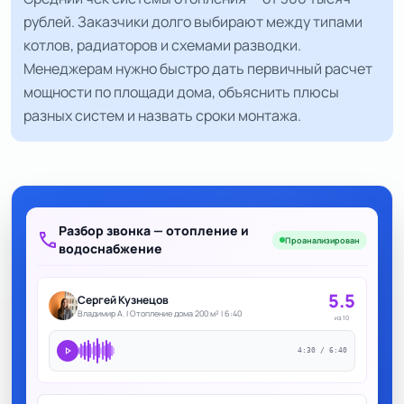
рублей. Заказчики долго выбирают между типами
котлов, радиаторов и схемами разводки.
Менеджерам нужно быстро дать первичный расчет
мощности по площади дома, объяснить плюсы
разных систем и назвать сроки монтажа.
Разбор звонка — отопление и
call
Проанализирован
водоснабжение
5.5
Сергей Кузнецов
Владимир А. | Отопление дома 200 м² | 6:40
из 10
play_arrow
4:30 / 6:40