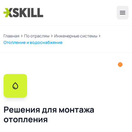
menu
Главная
chevron_right
По отраслям
chevron_right
Инженерные системы
chevron_right
Отопление и водоснабжение
water_drop
Решения для монтажа
отопления