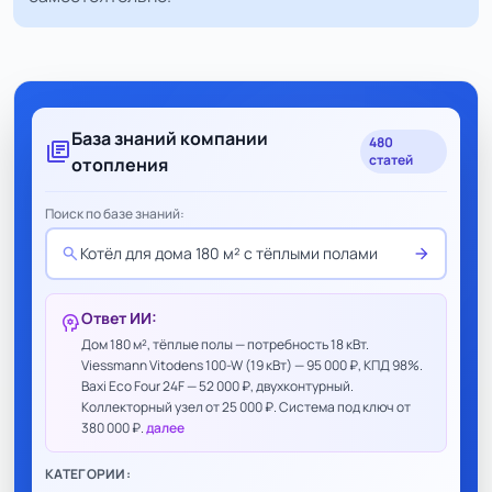
База знаний компании
480
library_books
статей
отопления
Поиск по базе знаний:
search
arrow_forward
Котёл для дома 180 м² с тёплыми полами
Ответ ИИ:
psychology
Дом 180 м², тёплые полы — потребность 18 кВт.
Viessmann Vitodens 100-W (19 кВт) — 95 000 ₽, КПД 98%.
Baxi Eco Four 24F — 52 000 ₽, двухконтурный.
Коллекторный узел от 25 000 ₽. Система под ключ от
380 000 ₽.
далее
КАТЕГОРИИ: