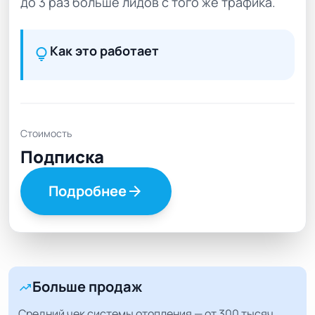
до 3 раз больше лидов с того же трафика.
Как это работает
lightbulb
Стоимость
Подписка
Подробнее
arrow_forward
Больше продаж
trending_up
Средний чек системы отопления — от 300 тысяч