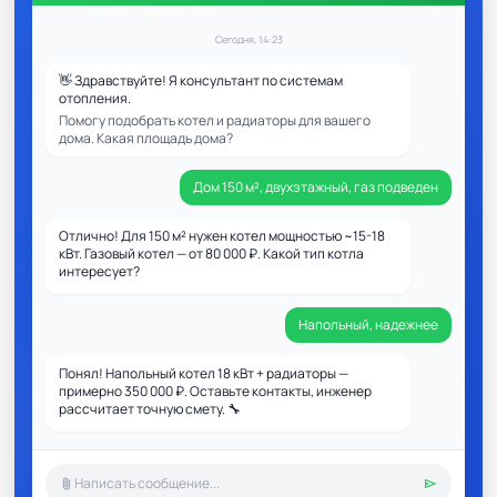
Сегодня, 14:23
👋 Здравствуйте! Я консультант по системам
отопления.
Помогу подобрать котел и радиаторы для вашего
дома. Какая площадь дома?
Дом 150 м², двухэтажный, газ подведен
Отлично! Для 150 м² нужен котел мощностью ~15-18
кВт. Газовый котел — от 80 000 ₽. Какой тип котла
интересует?
Напольный, надежнее
Понял! Напольный котел 18 кВт + радиаторы —
примерно 350 000 ₽. Оставьте контакты, инженер
рассчитает точную смету. 🔧
attach_file
send