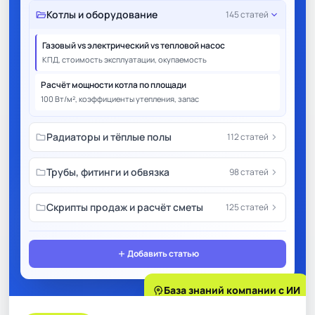
folder_open
Котлы и оборудование
expand_more
145 статей
Газовый vs электрический vs тепловой насос
КПД, стоимость эксплуатации, окупаемость
Расчёт мощности котла по площади
100 Вт/м², коэффициенты утепления, запас
folder
Радиаторы и тёплые полы
chevron_right
112 статей
folder
Трубы, фитинги и обвязка
chevron_right
98 статей
folder
Скрипты продаж и расчёт сметы
chevron_right
125 статей
add
Добавить статью
psychology
База знаний компании с ИИ