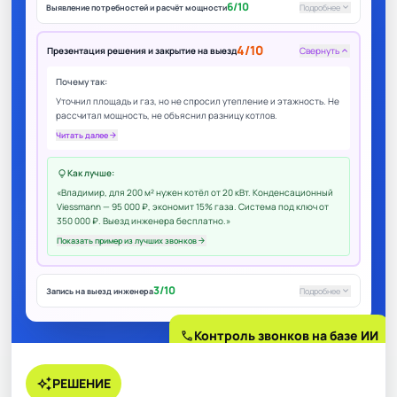
6/10
keyboard_arrow_down
Выявление потребностей и расчёт мощности
Подробнее
4/10
Презентация решения и закрытие на выезд
Свернуть
keyboard_arrow_up
Почему так:
Уточнил площадь и газ, но не спросил утепление и этажность. Не
рассчитал мощность, не объяснил разницу котлов.
Читать далее
arrow_forward
Как лучше:
lightbulb
«Владимир, для 200 м² нужен котёл от 20 кВт. Конденсационный
Viessmann — 95 000 ₽, экономит 15% газа. Система под ключ от
350 000 ₽. Выезд инженера бесплатно.»
Показать пример из лучших звонков
arrow_forward
3/10
keyboard_arrow_down
Запись на выезд инженера
Подробнее
call
Контроль звонков на базе ИИ
auto_awesome
РЕШЕНИЕ