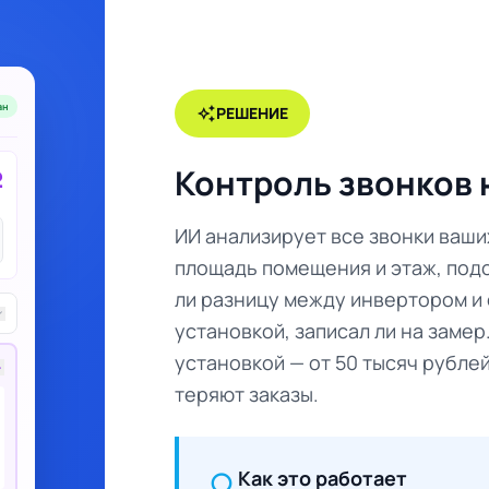
ан
auto_awesome
РЕШЕНИЕ
Контроль звонков 
2
ИИ анализирует все звонки ваши
площадь помещения и этаж, под
ли разницу между инвертором и 
rrow_down
установкой, записал ли на замер
установкой — от 50 тысяч рубле
row_up
теряют заказы.
Как это работает
lightbulb