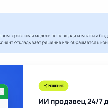
ром, сравнивая модели по площади комнаты и бюдж
Клиент откладывает решение или обращается к кон
auto_awesome
РЕШЕНИЕ
close
ИИ продавец 24/7 