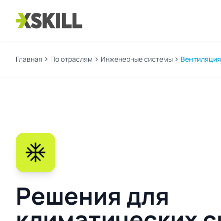
Главная
chevron_right
По отраслям
chevron_right
Инженерные системы
chevron_right
Вентиляция
ac_unit
Решения для
климатических с