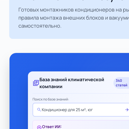
Готовых монтажников кондиционеров на рын
правила монтажа внешних блоков и вакуум
самостоятельно.
База знаний климатической
340
library_books
статей
компании
Поиск по базе знаний:
search
arrow_forwa
Кондиционер для 25 м², юг
Ответ ИИ:
psychology