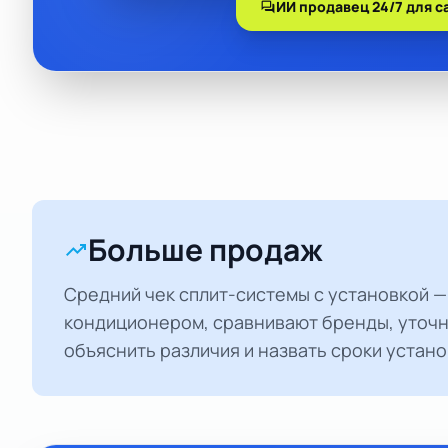
forum
ИИ продавец 24/7 для с
Больше продаж
trending_up
Средний чек сплит-системы с установкой —
кондиционером, сравнивают бренды, уточ
объяснить различия и назвать сроки устано