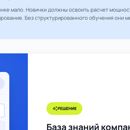
ке мало. Новички должны освоить расчет мощност
ирование. Без структурированного обучения они м
auto_awesome
РЕШЕНИЕ
rd
База знаний компа