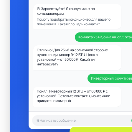
👋 Здравствуйте! Я консультант по
кондиционерам.
Помогу подобрать кондиционер для вашего
помещения. Какая площадь комнаты?
Комната 25 м², окна на юг, 5 эта
Отлично! Для 25 м² на солнечной стороне
нужен кондиционер 9-12 BTU. Цена с
установкой — от 50 000 ₽. Какой тип
интересует?
Инверторный, хочу тихи
Понял! Инверторный 12 BTU — от 60 000 ₽ с
установкой. Оставьте контакты, монтажник
приедет на замер. ❄️
attach_file
s