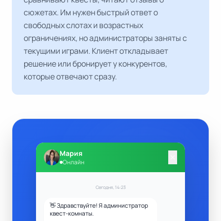
сюжетах. Им нужен быстрый ответ о
свободных слотах и возрастных
ограничениях, но администраторы заняты с
текущими играми. Клиент откладывает
решение или бронирует у конкурентов,
которые отвечают сразу.
Мария
close
Онлайн
Сегодня, 14:23
👋 Здравствуйте! Я администратор
квест-комнаты.