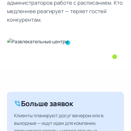
администраторов работе с расписанием. Кто
медленнее реагирует — теряет гостей
конкурентам.
Больше заявок
phone_in_talk
Клиенты планируют досуг вечером или в
выходные — ищут идеи для компании,
сравнивают квесты, читают отзывы о