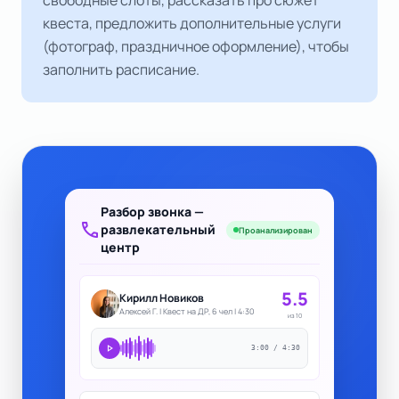
свободные слоты, рассказать про сюжет
квеста, предложить дополнительные услуги
(фотограф, праздничное оформление), чтобы
заполнить расписание.
Разбор звонка —
call
развлекательный
Проанализирован
центр
5.5
Кирилл Новиков
Алексей Г. | Квест на ДР, 6 чел | 4:30
из 10
play_arrow
3:00 / 4:30