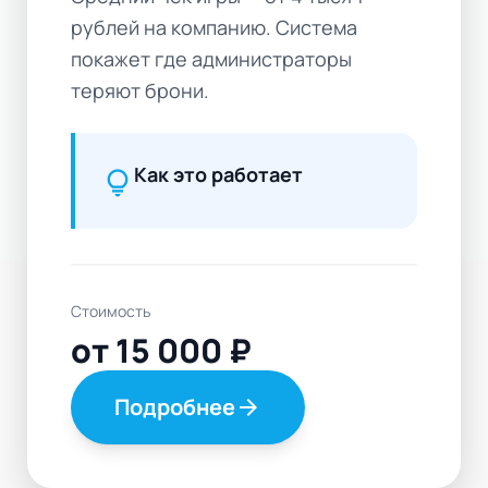
рублей на компанию. Система
покажет где администраторы
теряют брони.
Как это работает
lightbulb
Стоимость
от 15 000 ₽
Подробнее
arrow_forward