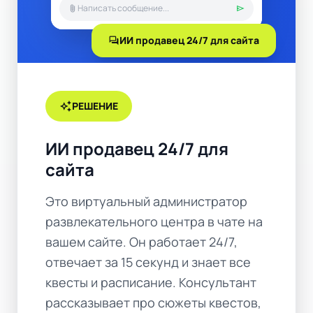
attach_file
send
forum
ИИ продавец 24/7 для сайта
auto_awesome
РЕШЕНИЕ
ИИ продавец 24/7 для
сайта
Это виртуальный администратор
развлекательного центра в чате на
вашем сайте. Он работает 24/7,
отвечает за 15 секунд и знает все
квесты и расписание. Консультант
рассказывает про сюжеты квестов,