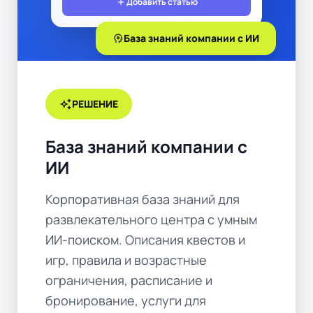
add
Добавить статью
psychology
База знаний компании с ИИ
auto_awesome
РЕШЕНИЕ
База знаний компании с
ИИ
Корпоративная база знаний для
развлекательного центра с умным
ИИ-поиском. Описания квестов и
игр, правила и возрастные
ограничения, расписание и
бронирование, услуги для