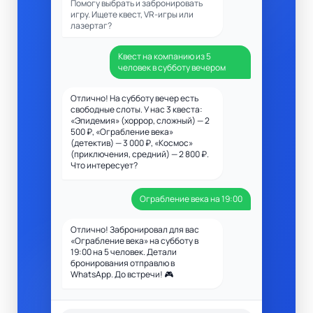
Помогу выбрать и забронировать
игру. Ищете квест, VR-игры или
лазертаг?
Квест на компанию из 5
человек в субботу вечером
Отлично! На субботу вечер есть
свободные слоты. У нас 3 квеста:
«Эпидемия» (хоррор, сложный) — 2
500 ₽, «Ограбление века»
(детектив) — 3 000 ₽, «Космос»
(приключения, средний) — 2 800 ₽.
Что интересует?
Ограбление века на 19:00
Отлично! Забронировал для вас
«Ограбление века» на субботу в
19:00 на 5 человек. Детали
бронирования отправлю в
WhatsApp. До встречи! 🎮