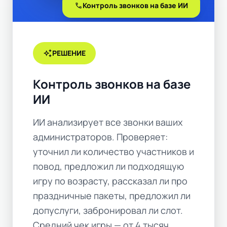
call
Контроль звонков на базе ИИ
auto_awesome
РЕШЕНИЕ
Контроль звонков на базе
ИИ
ИИ анализирует все звонки ваших
администраторов. Проверяет:
уточнил ли количество участников и
повод, предложил ли подходящую
игру по возрасту, рассказал ли про
праздничные пакеты, предложил ли
допуслуги, забронировал ли слот.
Средний чек игры — от 4 тысяч