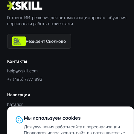
Готовые ИИ-решения для автоматизации продаж, обучения
персонала и работы с клиентами
Резидент Сколково
Контакты
help@xskill.com
+7 (495) 7777-892
Навигация
Каталог
Отрасли
cookie
Мы используем cookies
Блог
Для улучшения работы сайта и персонализации.
Контакты
Продолжая использовать сайт, вы соглашаетесь с