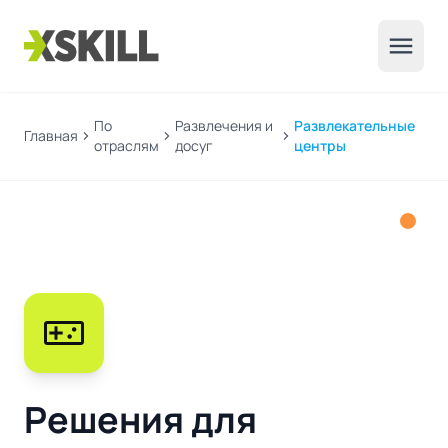
menu
По
Развлечения и
Развлекательные
Главная
chevron_right
chevron_right
chevron_right
отраслям
досуг
центры
videogame_asset
Решения для