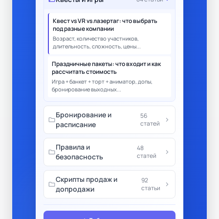
Квест vs VR vs лазертаг: что выбрать
под разные компании
Возраст, количество участников,
длительность, сложность, цены...
Праздничные пакеты: что входит и как
рассчитать стоимость
Игра + банкет + торт + аниматор, допы,
бронирование выходных...
Бронирование и
56
folder
chevron_right
статей
расписание
Правила и
48
folder
chevron_right
статей
безопасность
Скрипты продаж и
92
folder
chevron_right
статьи
допродажи