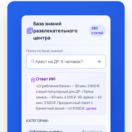
База знаний
280
library_books
развлекательного
статей
центра
Поиск по базе знаний:
search
arrow_forward
Квест на ДР, 6 человек?
Ответ ИИ:
psychology
«Ограбление банка» — 90 мин, 5 800 ₽,
самый популярный для ДР. «Тайна
замка» — 60 мин, 4 500 ₽. VR-арена — 45
мин, 3 600 ₽. Праздничный пакет с
банкетной зоной — от 8 500 ₽.
далее
КАТЕГОРИИ:
folder_open
Квесты и игры
expand_more
84 статьи