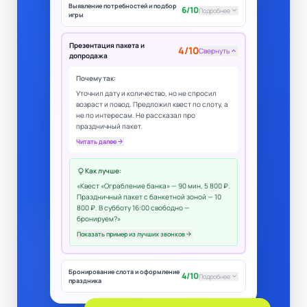
Выявление потребностей и подбор
6/10
keyboard_arrow_down
Подробнее
игры
Презентация пакета и
4/10
Свернуть
keyboard_arrow_up
допродажа
Почему так:
Уточнил дату и количество, но не спросил
возраст и повод. Предложил квест по слоту, а
не по интересам. Не рассказал про
праздничный пакет.
Читать далее
arrow_forward
Как лучше:
lightbulb
«Квест «Ограбление банка» — 90 мин, 5 800 ₽.
Праздничный пакет с банкетной зоной — 10
800 ₽. В субботу 16:00 свободно —
бронируем?»
Показать пример из лучших звонков
arrow_forward
Бронирование слота и оформление
4/10
keyboard_arrow_down
Подробнее
праздника