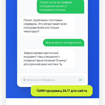
Упала почта на сервере,
сотрудники не могут
отправлять письма
Понял, проблема с почтовым
сервером. Это затрагивает всех
пользователей или только
некоторых?
Все не могут, это критично
Зафиксировал критичный
инцидент. Наш специалист
позвонит вам в течение 15 минут
для срочной диагностики. 📞
attach_file
send
forum
ИИ продавец 24/7 для сайта