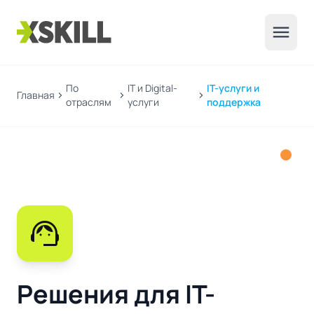
menu
По
IT и Digital-
IT-услуги и
Главная
chevron_right
chevron_right
chevron_right
отраслям
услуги
поддержка
support_agent
Решения для IT-