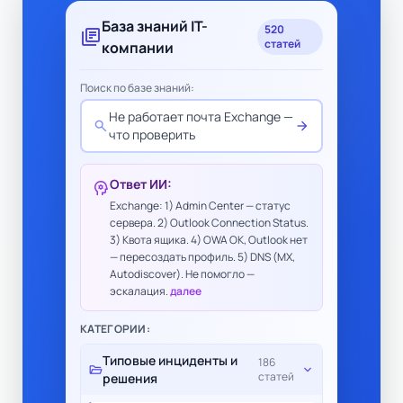
База знаний IT-
520
library_books
статей
компании
Поиск по базе знаний:
Не работает почта Exchange —
search
arrow_forward
что проверить
Ответ ИИ:
psychology
Exchange: 1) Admin Center — статус
сервера. 2) Outlook Connection Status.
3) Квота ящика. 4) OWA ОК, Outlook нет
— пересоздать профиль. 5) DNS (MX,
Autodiscover). Не помогло —
эскалация.
далее
КАТЕГОРИИ:
Типовые инциденты и
186
folder_open
expand_more
статей
решения