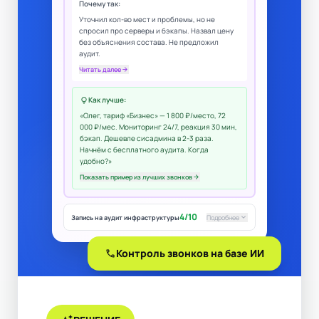
Почему так:
Уточнил кол-во мест и проблемы, но не
спросил про серверы и бэкапы. Назвал цену
без объяснения состава. Не предложил
аудит.
Читать далее
arrow_forward
Как лучше:
lightbulb
«Олег, тариф «Бизнес» — 1 800 ₽/место, 72
000 ₽/мес. Мониторинг 24/7, реакция 30 мин,
бэкап. Дешевле сисадмина в 2-3 раза.
Начнём с бесплатного аудита. Когда
удобно?»
Показать пример из лучших звонков
arrow_forward
4/10
keyboard_arrow_down
Запись на аудит инфраструктуры
Подробнее
call
Контроль звонков на базе ИИ