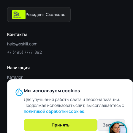
Резидент Сколково
Контакты
help@xskill.com
+7 (495) 7777-892
Навигация
Каталог
Отрасли
cookie
Мы используем cookies
Блог
Для улучшения работы сайта и персонализации.
Контакты
Продолжая использовать сайт, вы соглашаетесь с
политикой обработки cookies
.
© 2019 - 2026 XSKILL. Все права защищены.
Принять
Закрыть
Политика конфиденциальности
Публичная оферта