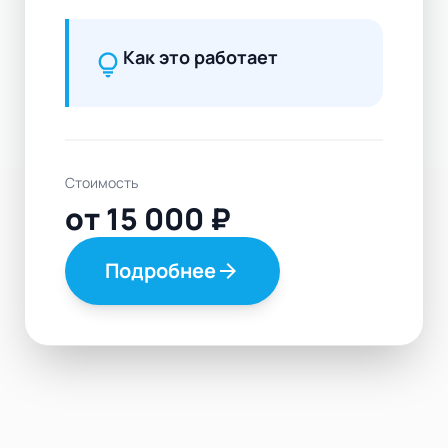
Как это работает
lightbulb
Стоимость
от 15 000 ₽
Подробнее
arrow_forward