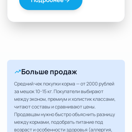
arrow_forward
Больше продаж
trending_up
Средний чек покупки корма — от 2000 рублей
за мешок 10-15 кг. Покупатели выбирают
между эконом, премиум и холистик классами,
читают составы и сравнивают цены.
Продавцам нужно быстро объяснить разницу
между кормами, подобрать питание под
возраст и особенности здоровья (аллергия,