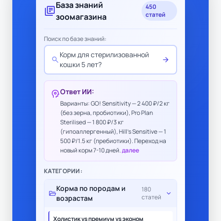
База знаний
450
library_books
статей
зоомагазина
Поиск по базе знаний:
Корм для стерилизованной
search
arrow_forward
кошки 5 лет?
Ответ ИИ:
psychology
Варианты: GO! Sensitivity — 2 400 ₽/2 кг
(без зерна, пробиотики), Pro Plan
Sterilised — 1 800 ₽/3 кг
(гипоаллергенный), Hill's Sensitive — 1
500 ₽/1.5 кг (пребиотики). Переход на
новый корм 7-10 дней.
далее
КАТЕГОРИИ:
Корма по породам и
180
folder_open
expand_more
статей
возрастам
Холистик vs премиум vs эконом