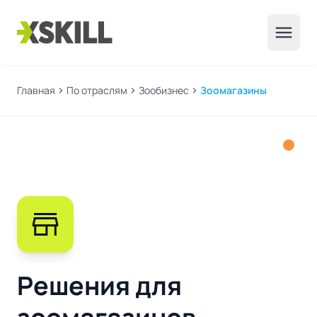
menu
Главная
chevron_right
По отраслям
chevron_right
Зообизнес
chevron_right
Зоомагазины
store
Решения для