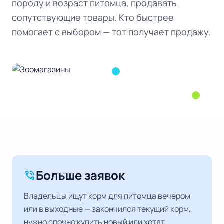
породу и возраст питомца, продавать
сопутствующие товары. Кто быстрее
помогает с выбором — тот получает продажу.
Больше заявок
phone_in_talk
Владельцы ищут корм для питомца вечером
или в выходные — закончился текущий корм,
нужно срочно купить новый или хотят