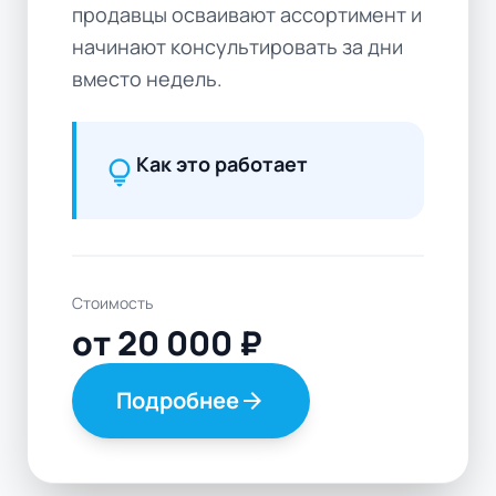
продавцы осваивают ассортимент и
начинают консультировать за дни
вместо недель.
Как это работает
lightbulb
Стоимость
от 20 000 ₽
Подробнее
arrow_forward