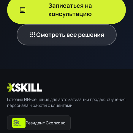
Записаться на
calendar_month
консультацию
apps
Смотреть все решения
Готовые ИИ-решения для автоматизации продаж, обучения
персонала и работы с клиентами
Резидент Сколково