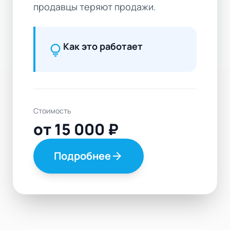
продавцы теряют продажи.
Как это работает
lightbulb
Стоимость
от 15 000 ₽
Подробнее
arrow_forward