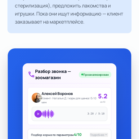
стерилизация), предложить лакомства и
игрушки. Пока они ищут информацию — клиент
заказывает на маркетплейсе.
Разбор звонка —
call
Проанализирован
зоомагазин
Алексей Воронов
5.2
Клиент: Наталья Д. | корм для щенка | 5:10
мин
из 10
play_arrow
3:20 / 5:10
4/10
keyboard_arrow_down
Подбор корма по параметрам
Подробнее