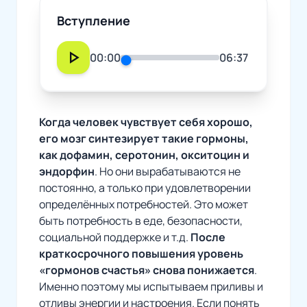
Вступление
play_arrow
00:00
06:37
Когда человек чувствует себя хорошо,
его мозг синтезирует такие
гормоны,
как дофамин, серотонин, окситоцин и
эндорфин
. Но они вырабатываются не
постоянно, а только при удовлетворении
определённых потребностей. Это может
быть потребность в еде, безопасности,
социальной поддержке и т.д.
После
краткосрочного повышения уровень
«гормонов счастья» снова понижается
.
Именно поэтому мы испытываем приливы и
отливы энергии и настроения. Если понять