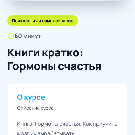
Психология и самопознание
schedule
60 минут
Книги кратко:
Гормоны счастья
О курсе
Описание курса
Книга: Гормоны счастья. Как приучить
мозг их вырабатывать