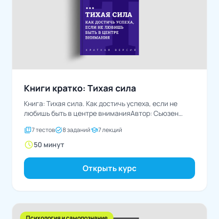
Книги кратко: Тихая сила
Книга: Тихая сила. Как достичь успеха, если не
любишь быть в центре вниманияАвтор: Сьюзен
Кейн
quiz
task_alt
school
7 тестов
8 заданий
7 лекций
schedule
50 минут
Открыть курс
Психология и самопознание