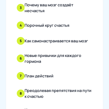
Почему ваш мозг создаёт
3
несчастья
Порочный круг счастья
4
Как самонастраивается ваш мозг
5
Новые привычки для каждого
6
гормона
План действий
7
Преодолевая препятствия на пути
8
к счастью