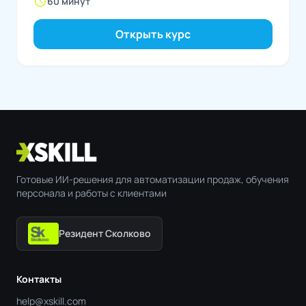
schedule
60 минут
Открыть курс
Готовые ИИ-решения для автоматизации продаж, обучения
персонала и работы с клиентами
Резидент Сколково
Контакты
help@xskill.com