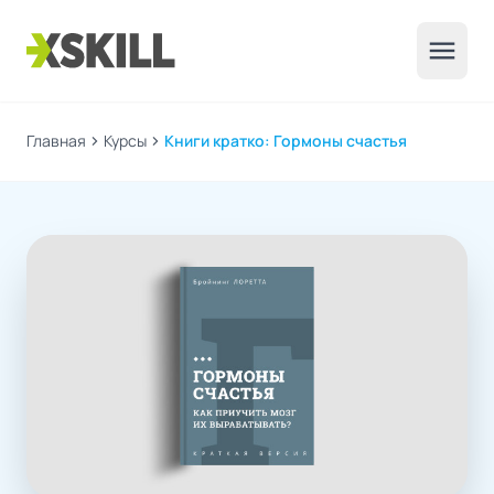
menu
Главная
chevron_right
Курсы
chevron_right
Книги кратко: Гормоны счастья