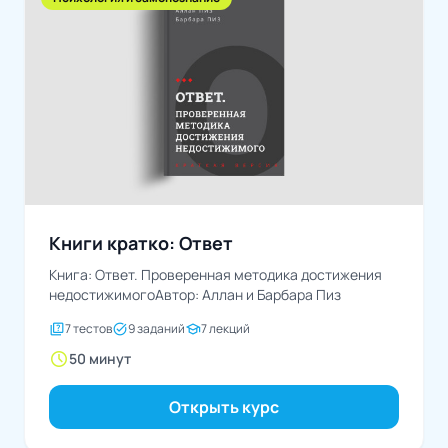
Книги кратко: Ответ
Книга: Ответ. Проверенная методика достижения
недостижимогоАвтор: Аллан и Барбара Пиз
quiz
task_alt
school
7 тестов
9 заданий
7 лекций
schedule
50 минут
Открыть курс