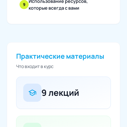
Использование ресурсов,
9
которые всегда с вами
Практические материалы
Что входит в курс
9 лекций
school