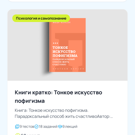
Психология и самопознание
Книги кратко: Тонкое искусство
пофигизма
Книга: Тонкое искусство пофигизма.
Парадоксальный способ жить счастливоАвтор:
Марк Мэнсон
quiz
task_alt
school
9 тестов
18 заданий
9 лекций