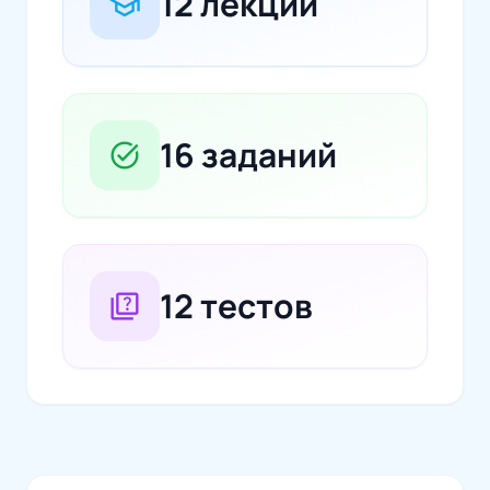
12 лекций
school
16 заданий
task_alt
12 тестов
quiz