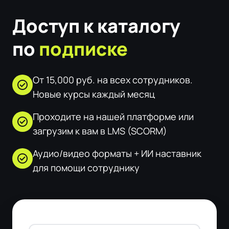
Доступ к каталогу
по
подписке
От 15,000 руб. на всех сотрудников.
check_circle
Новые курсы каждый месяц
Проходите на нашей платформе или
check_circle
загрузим к вам в LMS (SCORM)
Аудио/видео форматы + ИИ наставник
check_circle
для помощи сотруднику