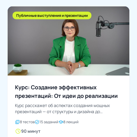
Публичные выступления и презентации
Курс: Создание эффективных
презентаций: От идеи до реализации
Курс расскажет об аспектах создания мощных
презентаций — от структуры и дизайна до
взаимодействия с...
quiz
task_alt
school
8 тестов
15 заданий
8 лекций
schedule
90 минут