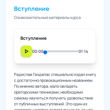
Вступление
Ознакомительные материалы курса
Вступление
play_arrow
00:00
01:14
Радислав Гандапас специально издал книгу
с достаточно провокационным названием.
По мнению автора, мало овладеть
ораторскими техниками, необходимо
самому научиться получать удовольствие
от публичных выступлений. Это один из
секретов: человек делает лучше то, за что