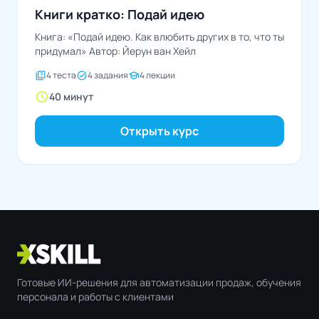
Книги кратко: Подай идею
Книга: «Подай идею. Как влюбить других в то, что ты
придумал» Автор: Йерун ван Хейл
quiz
task_alt
school
4 теста
4 задания
4 лекции
schedule
40 минут
Открыть курс
Готовые ИИ-решения для автоматизации продаж, обучения
персонала и работы с клиентами