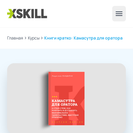
menu
Главная
chevron_right
Курсы
chevron_right
Книги кратко: Камасутра для оратора