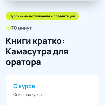
Публичные выступления и презентации
schedule
70 минут
Книги кратко:
Камасутра для
оратора
О курсе
Описание курса