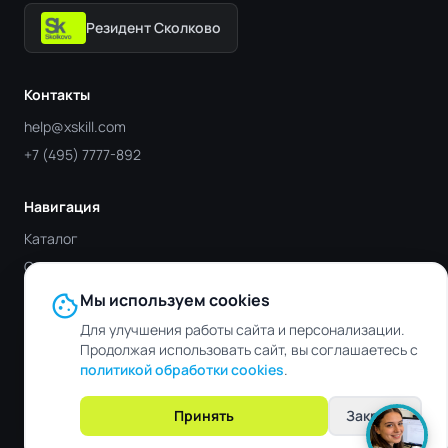
Резидент Сколково
Контакты
help@xskill.com
+7 (495) 7777-892
Навигация
Каталог
Отрасли
Блог
cookie
Мы используем cookies
Контакты
Для улучшения работы сайта и персонализации.
Продолжая использовать сайт, вы соглашаетесь с
политикой обработки cookies
.
© 2019 - 2026 XSKILL. Все права защищены.
Обработка персональных
Файлы
Пользовательское
Принять
Закрыть
данных
cookie
соглашение