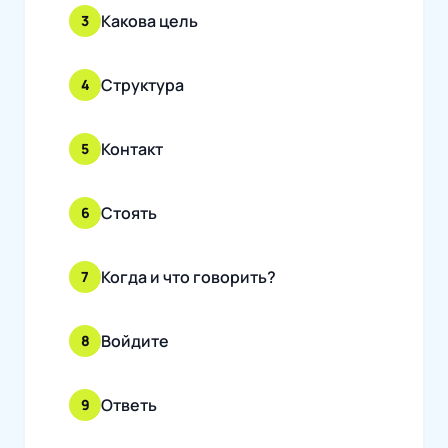
Какова цель
3
Структура
4
Контакт
5
Стоять
6
Когда и что говорить?
7
Войдите
8
Ответь
9